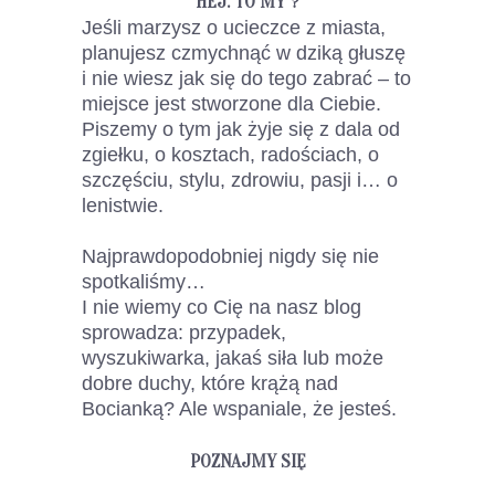
HEJ. TO MY ?
Jeśli marzysz o ucieczce z miasta,
planujesz czmychnąć w dziką głuszę
i nie wiesz jak się do tego zabrać – to
miejsce jest stworzone dla Ciebie.
Piszemy o tym jak żyje się z dala od
zgiełku, o kosztach, radościach, o
szczęściu, stylu, zdrowiu, pasji i… o
lenistwie.
Najprawdopodobniej nigdy się nie
spotkaliśmy…
I nie wiemy co Cię na nasz blog
sprowadza: przypadek,
wyszukiwarka, jakaś siła lub może
dobre duchy, które krążą nad
Bocianką? Ale wspaniale, że jesteś.
POZNAJMY SIĘ