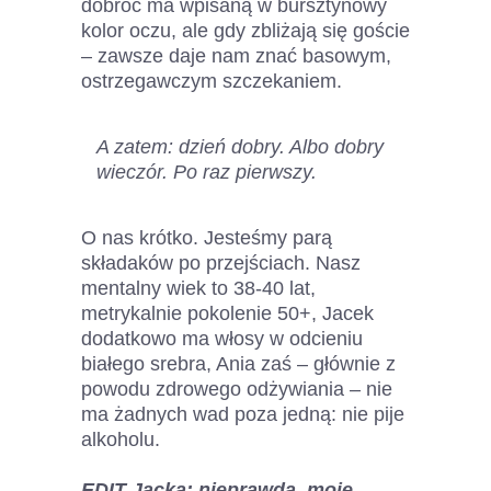
dobroć ma wpisaną w bursztynowy
kolor oczu, ale gdy zbliżają się goście
– zawsze daje nam znać basowym,
ostrzegawczym szczekaniem.
A zatem: dzień dobry. Albo dobry
wieczór. Po raz pierwszy.
O nas krótko. Jesteśmy parą
składaków po przejściach. Nasz
mentalny wiek to 38-40 lat,
metrykalnie pokolenie 50+, Jacek
dodatkowo ma włosy w odcieniu
białego srebra, Ania zaś – głównie z
powodu zdrowego odżywiania – nie
ma żadnych wad poza jedną: nie pije
alkoholu.
EDIT Jacka: nieprawda, moje