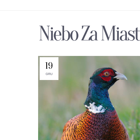
19
GRU