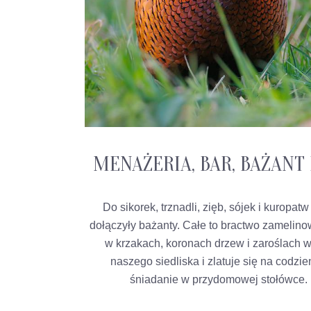
MENAŻERIA, BAR, BAŻANT 
Do sikorek, trznadli, zięb, sójek i kuropat
dołączyły bażanty. Całe to bractwo zamelino
w krzakach, koronach drzew i zaroślach 
naszego siedliska i zlatuje się na codzi
śniadanie w przydomowej stołówce.