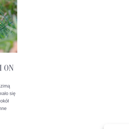
I ON
w zimą
wało się
wokół
enne