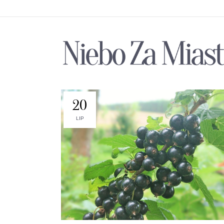
20
LIP