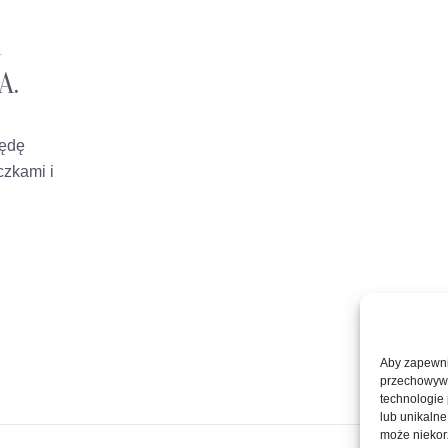
A
A.
będę
czkami i
Aby zapewnić
przechowywan
technologie
lub unikalne
może niekorz