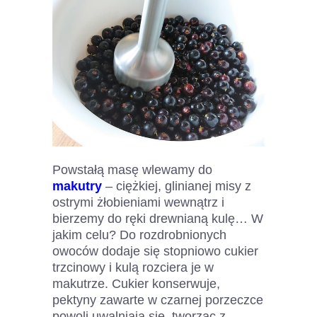
Powstałą masę wlewamy do
makutry
– ciężkiej, glinianej misy z
ostrymi żłobieniami wewnątrz i
bierzemy do ręki drewnianą kulę… W
jakim celu? Do rozdrobnionych
owoców dodaje się stopniowo cukier
trzcinowy i kulą rozciera je w
makutrze. Cukier konserwuje,
pektyny zawarte w czarnej porzeczce
powoli uwalniają się, tworząc z