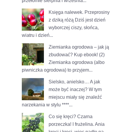
przełomie sierpnia i września...
Księga nalewek. Przeprosiny
z dziką różą
Dziś jest dzień
wyborczej ciszy, słońca,
wiatru i dzień...
Ziemianka ogrodowa – jak ją
zbudować? Kup ebook! (2)
Ziemianka ogrodowa (albo
piwniczka ogrodowa) to przyjem...
Sielsko, anielsko… A jak
może być inaczej?
W tym
miejscu miały się znaleźć
narzekania w stylu ****...
Co się kręci? Czarna
porzeczka! I frużelina.
Ania
kręci i kręci, więc padło na