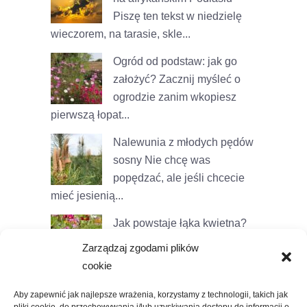
Piszę ten tekst w niedzielę
wieczorem, na tarasie, skle...
Ogród od podstaw: jak go
założyć?
Zacznij myśleć o
ogrodzie zanim wkopiesz
pierwszą łopat...
Nalewunia z młodych pędów
sosny
Nie chcę was
popędzać, ale jeśli chcecie
mieć jesienią...
Jak powstaje łąka kwietna?
W bólach!
Nie czujemy rąk i
Zarządzaj zgodami plików
pleców, ale jesteśmy
cookie
zawzięci. Tym ra...
Aby zapewnić jak najlepsze wrażenia, korzystamy z technologii, takich jak