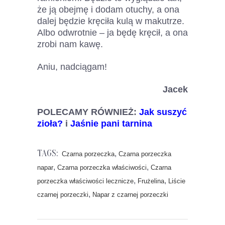
że ją obejmę i dodam otuchy, a ona
dalej będzie kręciła kulą w makutrze.
Albo odwrotnie – ja będę kręcił, a ona
zrobi nam kawę.
Aniu, nadciągam!
Jacek
POLECAMY RÓWNIEŻ:
Jak suszyć
zioła?
i
Jaśnie pani tarnina
TAGS:
,
Czarna porzeczka
Czarna porzeczka
,
,
napar
Czarna porzeczka właściwości
Czarna
,
,
porzeczka właściwości lecznicze
Frużelina
Liście
,
czarnej porzeczki
Napar z czarnej porzeczki