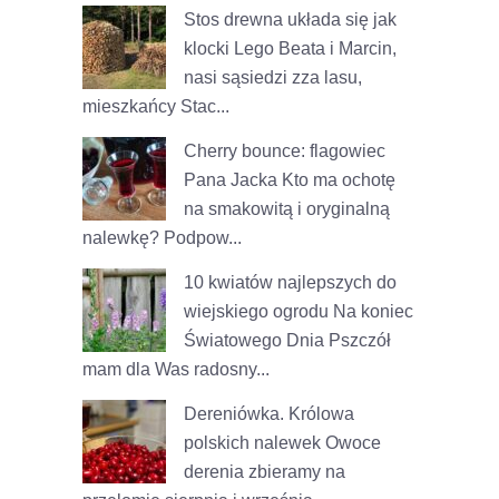
Stos drewna układa się jak
klocki Lego
Beata i Marcin,
nasi sąsiedzi zza lasu,
mieszkańcy Stac...
Cherry bounce: flagowiec
Pana Jacka
Kto ma ochotę
na smakowitą i oryginalną
nalewkę? Podpow...
10 kwiatów najlepszych do
wiejskiego ogrodu
Na koniec
Światowego Dnia Pszczół
mam dla Was radosny...
Dereniówka. Królowa
polskich nalewek
Owoce
derenia zbieramy na