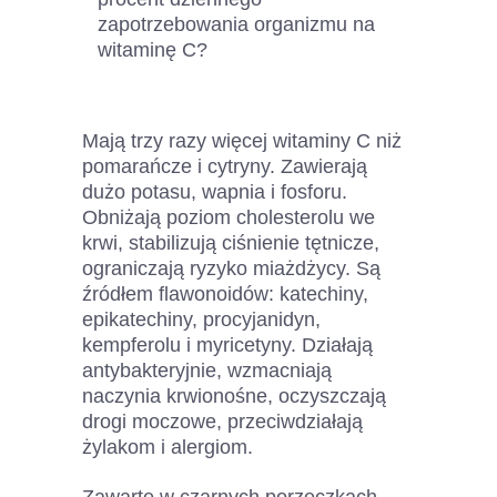
zapotrzebowania organizmu na
witaminę C?
Mają trzy razy więcej witaminy C niż
pomarańcze i cytryny. Zawierają
dużo potasu, wapnia i fosforu.
Obniżają poziom cholesterolu we
krwi, stabilizują ciśnienie tętnicze,
ograniczają ryzyko miażdżycy. Są
źródłem flawonoidów: katechiny,
epikatechiny, procyjanidyn,
kempferolu i myricetyny. Działają
antybakteryjnie, wzmacniają
naczynia krwionośne, oczyszczają
drogi moczowe, przeciwdziałają
żylakom i alergiom.
Zawarte w czarnych porzeczkach