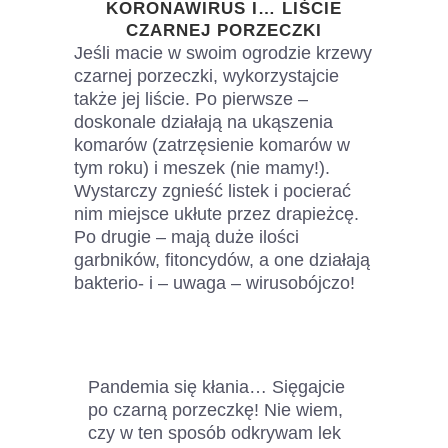
KORONAWIRUS I… LIŚCIE
CZARNEJ PORZECZKI
Jeśli macie w swoim ogrodzie krzewy
czarnej porzeczki, wykorzystajcie
także jej liście. Po pierwsze –
doskonale działają na ukąszenia
komarów (zatrzęsienie komarów w
tym roku) i meszek (nie mamy!).
Wystarczy zgnieść listek i pocierać
nim miejsce ukłute przez drapieżcę.
Po drugie – mają duże ilości
garbników, fitoncydów, a one działają
bakterio- i – uwaga – wirusobójczo!
Pandemia się kłania… Sięgajcie
po czarną porzeczkę! Nie wiem,
czy w ten sposób odkrywam lek