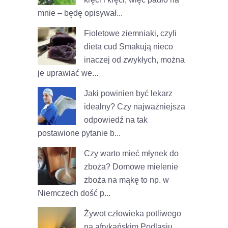
mnie – będę opisywał...
Fioletowe ziemniaki, czyli
dieta cud
Smakują nieco
inaczej od zwykłych, można
je uprawiać we...
Jaki powinien być lekarz
idealny?
Czy najważniejsza
odpowiedź na tak
postawione pytanie b...
Czy warto mieć młynek do
zboża?
Domowe mielenie
zboża na mąkę to np. w
Niemczech dość p...
Żywot człowieka potliwego
na afrykańskim Podlasiu