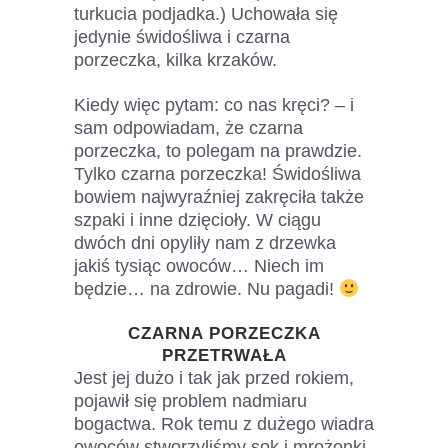
turkucia podjadka.) Uchowała się
jedynie świdośliwa i czarna
porzeczka, kilka krzaków.
Kiedy więc pytam: co nas kręci? – i
sam odpowiadam, że czarna
porzeczka, to polegam na prawdzie.
Tylko czarna porzeczka! Świdośliwa
bowiem najwyraźniej zakręciła także
szpaki i inne dzięcioły. W ciągu
dwóch dni opyliły nam z drzewka
jakiś tysiąc owoców… Niech im
będzie… na zdrowie. Nu pagadi!
CZARNA PORZECZKA
PRZETRWAŁA
Jest jej dużo i tak jak przed rokiem,
pojawił się problem nadmiaru
bogactwa. Rok temu z dużego wiadra
owoców stworzyliśmy sok i mrożonki,