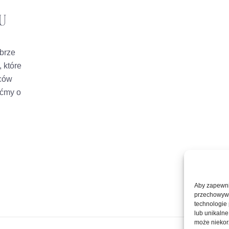
U
brze
 które
oców
aćmy o
Aby zapewnić
przechowywan
technologie
lub unikalne
może niekorz