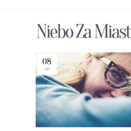
08
LIP