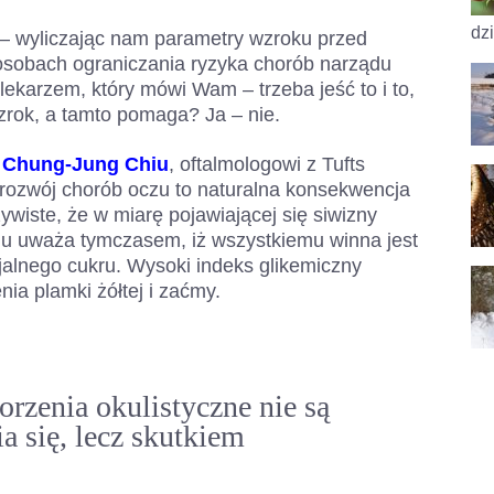
dzi
w – wyliczając nam parametry wzroku przed
sobach ograniczania ryzyka chorób narządu
 lekarzem, który mówi Wam – trzeba jeść to i to,
wzrok, a tamto pomaga? Ja – nie.
i
Chung-Jung Chiu
, oftalmologowi z Tufts
e rozwój chorób oczu to naturalna konsekwencja
wiste, że w miarę pojawiającej się siwizny
u uważa tymczasem, iż wszystkiemu winna jest
jalnego cukru. Wysoki indeks glikemiczny
a plamki żółtej i zaćmy.
rzenia okulistyczne nie są
a się, lecz skutkiem