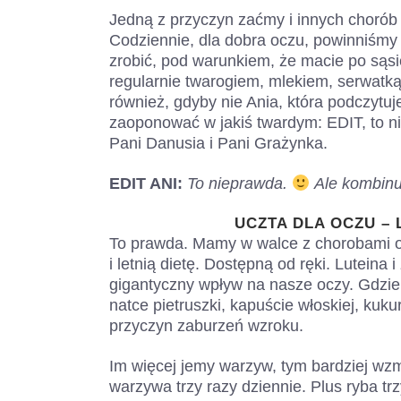
Jedną z przyczyn zaćmy i innych chorób 
Codziennie, dla dobra oczu, powinniśmy
zrobić, pod warunkiem, że macie po sąs
regularnie twarogiem, mlekiem, serwatką
również, gdyby nie Ania, która podczytuj
zaoponować w jakiś twardym: EDIT, to n
Pani Danusia i Pani Grażynka.
EDIT ANI:
To nieprawda.
Ale kombinu
UCZTA DLA OCZU – 
To prawda. Mamy w walce z chorobami ocz
i letnią dietę. Dostępną od ręki. Lutein
gigantyczny wpływ na nasze oczy. Gdzie
natce pietruszki, kapuście włoskiej, kuk
przyczyn zaburzeń wzroku.
Im więcej jemy warzyw, tym bardziej w
warzywa trzy razy dziennie. Plus ryba tr