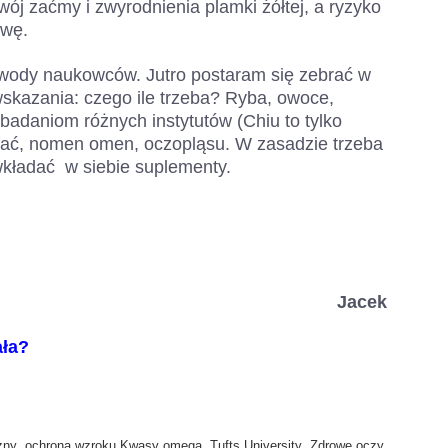
wój zaćmy i zwyrodnienia plamki żółtej, a ryzyko
owę.
ywody naukowców. Jutro postaram się zebrać w
skazania: czego ile trzeba? Ryba, owoce,
 badaniom różnych instytutów (Chiu to tylko
tać, nomen omen, oczopląsu. W zasadzie trzeba
i wkładać w siebie suplementy.
Jacek
ała?
,
,
,
zny
ochrona wzroku Kwasy omega
Tufts University
Zdrowe oczy