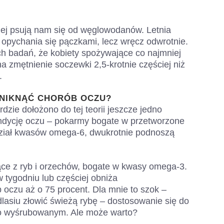
iej psują nam się od węglowodanów. Letnia
 opychania się pączkami, lecz wręcz odwrotnie.
ich badań, że kobiety spożywające co najmniej
 zmętnienie soczewki 2,5-krotnie częściej niż
.
UNIKNĄĆ CHORÓB OCZU?
zie dołożono do tej teorii jeszcze jedno
ondycję oczu – pokarmy bogate w przetworzone
udział kwasów omega-6, dwukrotnie podnoszą
ce z ryb i orzechów, bogate w kwasy omega-3.
 tygodniu lub częściej obniża
oczu aż o 75 procent. Dla mnie to szok –
dlasiu złowić świeżą rybę – dostosowanie się do
no wyśrubowanym. Ale może warto?