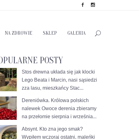
NA ZDROWIE
SKLEP
GALERIA
OPULARNE POSTY
Stos drewna układa się jak klocki
Lego
Beata i Marcin, nasi sąsiedzi
zza lasu, mieszkańcy Stac...
Dereniówka. Królowa polskich
nalewek
Owoce derenia zbieramy
na przełomie sierpnia i września...
Absynt. Kto zna jego smak?
Wypiłem wczoraj ostatni, maleńki