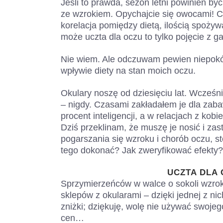
Jeśli to prawda, sezon letni powinien by
ze wzrokiem. Opychajcie się owocami! C
korelacja pomiędzy dietą, ilością spoż
może uczta dla oczu to tylko pojęcie z 
Nie wiem. Ale odczuwam pewien niepokój 
wpływie diety na stan moich oczu.
Okulary noszę od dziesięciu lat. Wcześn
– nigdy. Czasami zakładałem je dla zaba
procent inteligencji, a w relacjach z k
Dziś przeklinam, że muszę je nosić i za
pogarszania się wzroku i chorób oczu, st
tego dokonać? Jak zweryfikować efekty?
UCZTA DLA 
Sprzymierzeńców w walce o sokoli wzrok m
sklepów z okularami – dzięki jednej z ni
zniżki; dziękuję, wolę nie używać swoje
cen…