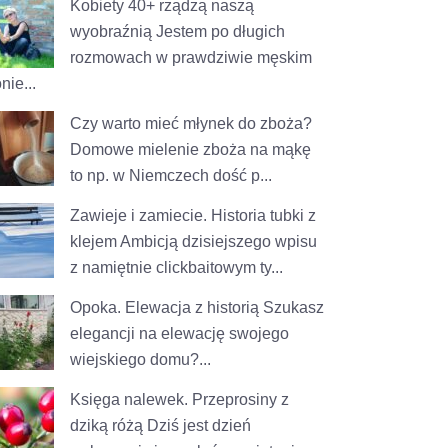
Kobiety 40+ rządzą naszą
wyobraźnią
Jestem po długich
rozmowach w prawdziwie męskim
nie...
Czy warto mieć młynek do zboża?
Domowe mielenie zboża na mąkę
to np. w Niemczech dość p...
Zawieje i zamiecie. Historia tubki z
klejem
Ambicją dzisiejszego wpisu
z namiętnie clickbaitowym ty...
Opoka. Elewacja z historią
Szukasz
elegancji na elewację swojego
wiejskiego domu?...
Księga nalewek. Przeprosiny z
dziką różą
Dziś jest dzień