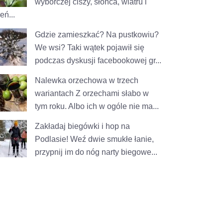
wyborczej ciszy, słońca, wiatru i
eń...
Gdzie zamieszkać? Na pustkowiu?
We wsi?
Taki wątek pojawił się
podczas dyskusji facebookowej gr...
Nalewka orzechowa w trzech
wariantach
Z orzechami słabo w
tym roku. Albo ich w ogóle nie ma...
Zakładaj biegówki i hop na
Podlasie!
Weź dwie smukłe łanie,
przypnij im do nóg narty biegowe...