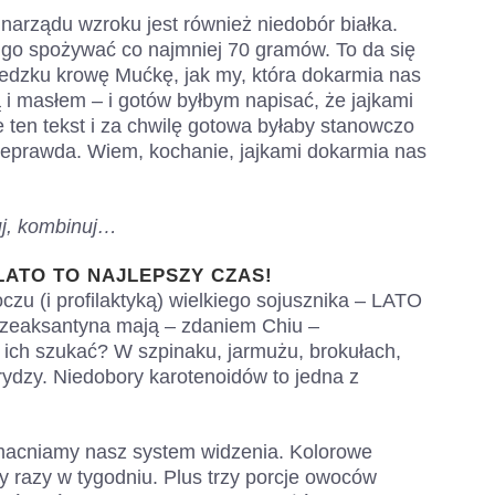
narządu wzroku jest również niedobór białka.
 go spożywać co najmniej 70 gramów. To da się
iedzku krowę Mućkę, jak my, która dokarmia nas
 i masłem – i gotów byłbym napisać, że jajkami
e ten tekst i za chwilę gotowa byłaby stanowczo
ieprawda. Wiem, kochanie, jajkami dokarmia nas
j, kombinuj…
LATO TO NAJLEPSZY CZAS!
u (i profilaktyką) wielkiego sojusznika – LATO
a i zeaksantyna mają – zdaniem Chiu –
 ich szukać? W szpinaku, jarmużu, brokułach,
urydzy. Niedobory karotenoidów to jedna z
zmacniamy nasz system widzenia. Kolorowe
zy razy w tygodniu. Plus trzy porcje owoców