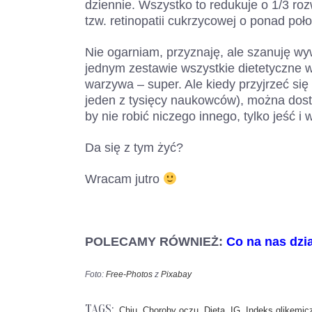
dziennie. Wszystko to redukuje o 1/3 roz
tzw. retinopatii cukrzycowej o ponad poł
Nie ogarniam, przyznaję, ale szanuję w
jednym zestawie wszystkie dietetyczne w
warzywa – super. Ale kiedy przyjrzeć się
jeden z tysięcy naukowców), można dos
by nie robić niczego innego, tylko jeść 
Da się z tym żyć?
Wracam jutro
POLECAMY RÓWNIEŻ:
Co na nas dzi
Foto:
Free-Photos
z
Pixabay
TAGS:
,
,
,
,
Chiu
Choroby oczu
Dieta
IG
Indeks glikemic