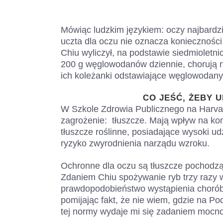
Mówiąc ludzkim językiem: oczy najbardz
uczta dla oczu nie oznacza konieczności
Chiu wyliczył, na podstawie siedmioletn
200 g węglowodanów dziennie, chorują na
ich koleżanki odstawiające węglowodany
CO JEŚĆ, ŻEBY 
W Szkole Zdrowia Publicznego na Harvard
zagrożenie: tłuszcze. Mają wpływ na k
tłuszcze roślinne, posiadające wysoki 
ryzyko zwyrodnienia narządu wzroku.
Ochronne dla oczu są tłuszcze pochodzą
Zdaniem Chiu spożywanie ryb trzy razy w
prawdopodobieństwo wystąpienia chorób 
pomijając fakt, że nie wiem, gdzie na Po
tej normy wydaje mi się zadaniem moc