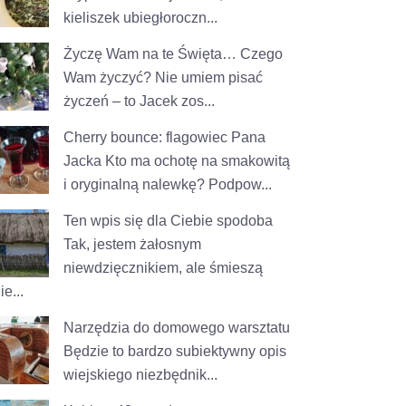
kieliszek ubiegłoroczn...
Życzę Wam na te Święta…
Czego
Wam życzyć? Nie umiem pisać
życzeń – to Jacek zos...
Cherry bounce: flagowiec Pana
Jacka
Kto ma ochotę na smakowitą
i oryginalną nalewkę? Podpow...
Ten wpis się dla Ciebie spodoba
Tak, jestem żałosnym
niewdzięcznikiem, ale śmieszą
e...
Narzędzia do domowego warsztatu
Będzie to bardzo subiektywny opis
wiejskiego niezbędnik...