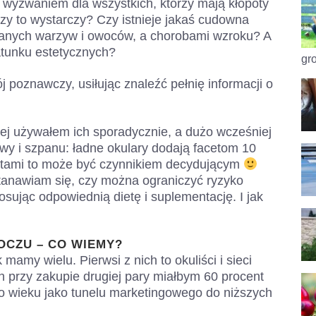
ć wyzwaniem dla wszystkich, którzy mają kłopoty
zy to wystarczy? Czy istnieje jakaś cudowna
ywanych warzyw i owoców, a chorobami wzroku? A
gatunku estetycznych?
gro
poznawczy, usiłując znaleźć pełnię informacji o
iej używałem ich sporadycznie, a dużo wcześniej
wy i szpanu: ładne okulary dodają facetom 10
obietami to może być czynnikiem decydującym
stanawiam się, czy można ograniczyć ryzyko
osując odpowiednią dietę i suplementację. I jak
OCZU – CO WIEMY?
amy wielu. Pierwsi z nich to okuliści i sieci
ch przy zakupie drugiej pary miałbym 60 procent
go wieku jako tunelu marketingowego do niższych