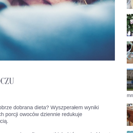
OCZU
mni
brze dobrana dieta? Wyszperałem wyniki
ch porcji owoców dziennie redukuje
cią.