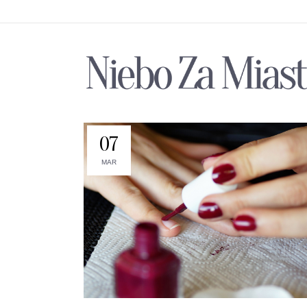
07
MAR