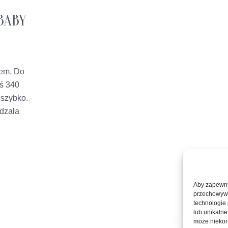
BABY
tem. Do
eś 340
 szybko.
dzała
Aby zapewnić
przechowywan
technologie
lub unikalne
może niekorz