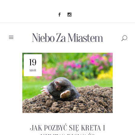
19
MAR
JAK POZBYĆ SIĘ KRETA I