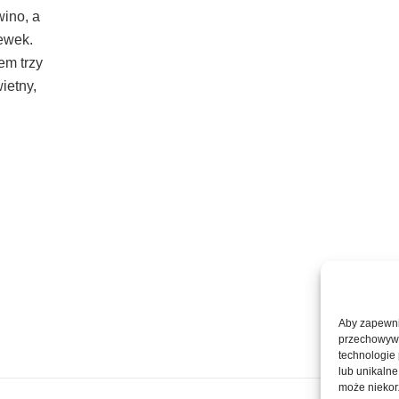
wino, a
ewek.
em trzy
wietny,
Aby zapewnić
przechowywan
technologie
lub unikalne
może niekorz