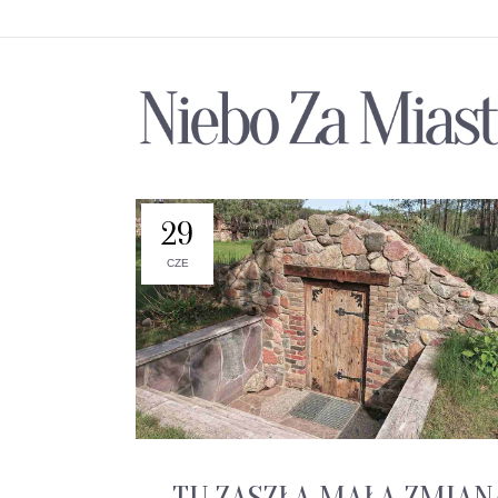
29
CZE