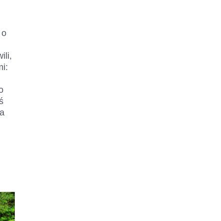
 o
li,
i:
o
ś
 a