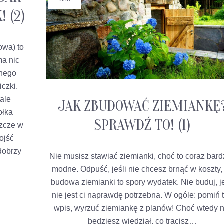
 (2)
owa) to
ma nic
dnego
iczki.
ale
JAK ZBUDOWAĆ ZIEMIANKĘ
błka
SPRAWDŹ TO! (1)
szcze w
ojść
 dobrzy
Nie musisz stawiać ziemianki, choć to coraz bard
modne. Odpuść, jeśli nie chcesz brnąć w koszty,
budowa ziemianki to spory wydatek. Nie buduj, je
nie jest ci naprawdę potrzebna. W ogóle: pomiń 
wpis, wyrzuć ziemiankę z planów! Choć wtedy n
będziesz wiedział, co tracisz…