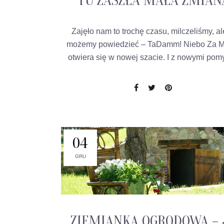
TU ZASZŁA MAŁA ZMIAN
Zajęło nam to trochę czasu, milczeliśmy, al
możemy powiedzieć – TaDamm! Niebo Za M
otwiera się w nowej szacie. I z nowymi pom
04
GRU
ZIEMIANKA OGRODOWA – 