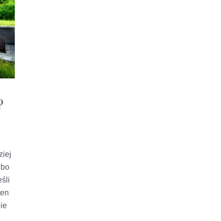
?
ziej
 bo
śli
ten
ie