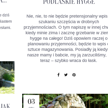
A…
PODLASKIE HYGGE
e dziś
Nie, nie, to nie będzie pretensjonalny wpis
szukaniu szczęścia w drobnych
iastem
przyjemnościach. O tym napiszę w innej chwi
ysłami.
kiedy minie zima i zacznę grzebanie w ziem
hygge na całego! Dziś opowiem raczej o
planowaniu przyjemności, będzie to wpis 
sztuce magazynowania. Posiadły ją kiedy
nasze mamy i babcie, my ją zarzuciliśmy,
teraz – szybko wraca do łask.
03
JAK
GRU