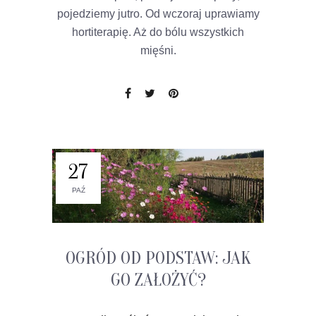
pojedziemy jutro. Od wczoraj uprawiamy
hortiterapię. Aż do bólu wszystkich
mięśni.
27
PAŹ
OGRÓD OD PODSTAW: JAK
GO ZAŁOŻYĆ?