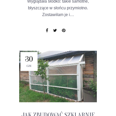
Wyglądała słodko: takie samotne,
błyszczące w słońcu przymiotno.
Zostawiłam je i…
30
CZE
JAK ZBUDOWAĆ SZKLARNIĘ