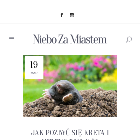
19
MAR
JAK POZBYĆ SIĘ KRETA I