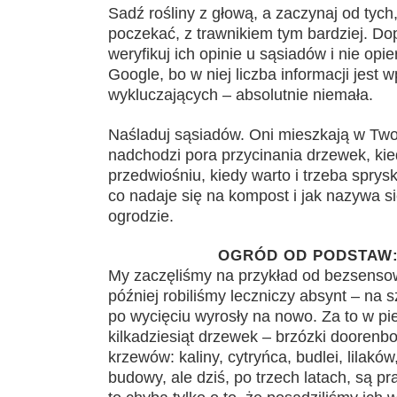
Sadź rośliny z głową, a zaczynaj od tych
poczekać, z trawnikiem tym bardziej. Do
weryfikuj ich opinie u sąsiadów i nie opi
Google, bo w niej liczba informacji jest
wykluczających – absolutnie niemała.
Naśladuj sąsiadów. Oni mieszkają w Twoj
nadchodzi pora przycinania drzewek, ki
przedwiośniu, kiedy warto i trzeba spry
co nadaje się na kompost i jak nazywa si
ogrodzie.
OGRÓD OD PODSTAW:
My zaczęliśmy na przykład od bezsensow
później robiliśmy leczniczy absynt – na 
po wycięciu wyrosły na nowo. Za to w pi
kilkadziesiąt drzewek – brzózki doorenbos
krzewów: kaliny, cytryńca, budlei, lilaków
budowy, ale dziś, po trzech latach, są pr