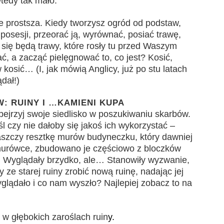
wtedy tak mało.
e prostsza. Kiedy tworzysz ogród od podstaw,
posesji, przeorać ją, wyrównać, posiać trawę,
ć się będą trawy, które rosły tu przed Waszym
ać, a zacząć pielęgnować to, co jest? Kosić,
osić… (I, jak mówią Anglicy, już po stu latach
ądał!)
: RUINY I …KAMIENI KUPA
ejrzyj swoje siedlisko w poszukiwaniu skarbów.
l czy nie dałoby się jakoś ich wykorzystać –
aszczy resztkę murów budyneczku, który dawniej
odmurówce, zbudowano je częściowo z bloczków
. Wyglądały brzydko, ale… Stanowiły wyzwanie,
y ze starej ruiny zrobić nową ruinę, nadając jej
yglądało i co nam wyszło? Najlepiej zobacz to na
w głębokich zaroślach ruin
y.