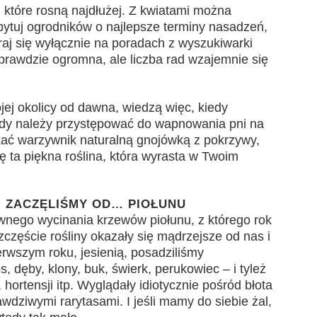
, które rosną najdłużej. Z kwiatami można
pytuj ogrodników o najlepsze terminy nasadzeń,
eraj się wyłącznie na poradach z wyszukiwarki
 wprawdzie ogromna, ale liczba rad wzajemnie się
ej okolicy od dawna, wiedzą więc, kiedy
edy należy przystępować do wapnowania pni na
skać warzywnik naturalną gnojówką z pokrzywy,
ę ta piękna roślina, która wyrasta w Twoim
 ZACZĘLIŚMY OD… PIOŁUNU
nego wycinania krzewów piołunu, z którego rok
szczęście rośliny okazały się mądrzejsze od nas i
erwszym roku, jesienią, posadziliśmy
, dęby, klony, buk, świerk, perukowiec – i tyleż
, hortensji itp. Wyglądały idiotycznie pośród błota
awdziwymi rarytasami. I jeśli mamy do siebie żal,