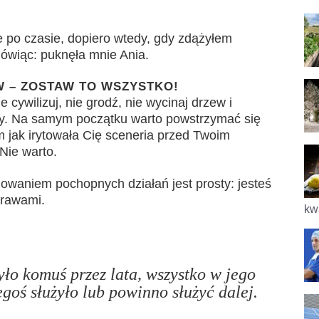
e po czasie, dopiero wtedy, gdy zdążyłem
ówiąc: puknęła mnie Ania.
 – ZOSTAW TO WSZYSTKO!
 cywilizuj, nie grodź, nie wycinaj drzew i
zy. Na samym początku warto powstrzymać się
 jak irytowała Cię sceneria przed Twoim
Nie warto.
waniem pochopnych działań jest prosty: jesteś
prawami.
kwa
żyło komuś przez lata, wszystko w jego
egoś służyło
lub powinno służyć dalej.