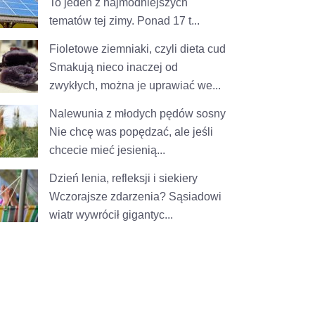
To jeden z najmodniejszych
tematów tej zimy. Ponad 17 t...
Fioletowe ziemniaki, czyli dieta cud
Smakują nieco inaczej od
zwykłych, można je uprawiać we...
Nalewunia z młodych pędów sosny
Nie chcę was popędzać, ale jeśli
chcecie mieć jesienią...
Dzień lenia, refleksji i siekiery
Wczorajsze zdarzenia? Sąsiadowi
wiatr wywrócił gigantyc...