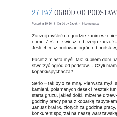
27 PAŹ
OGRÓD OD PODSTAW:
Posted at 19:56h
in
Ogród
by
Jacek
8 komentarzy
Zacznij myśleć o ogrodzie zanim wkopie
domu. Jeśli nie wiesz, od czego zacząć – 
Jeśli chcesz budować ogród od podstaw, 
Facet z miasta myśli tak: kupiłem dom n
stworzyć ogród od podstaw… Czyli mam 
koparki/spychacza?
Serio – tak było ze mną. Pierwsza myśl s
kamieni, połamanych desek i resztek f
sterta gruzu, jakieś dołki, mizerne drzew
godziny pracy pana z koparką zapytałem
Janusz brał 90 złotych za godzinę pracy,
konkurent spojrzał na naszą warszawską r