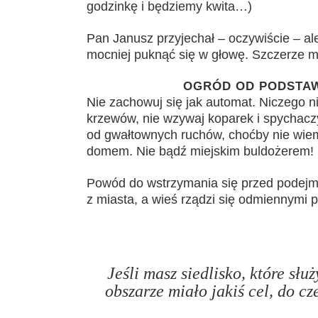
godzinkę i będziemy kwita…)
Pan Janusz przyjechał – oczywiście – al
mocniej puknąć się w głowę. Szczerze m
OGRÓD OD PODSTAW
Nie zachowuj się jak automat. Niczego nie
krzewów, nie wzywaj koparek i spychac
od gwałtownych ruchów, choćby nie wiem
domem. Nie bądź miejskim buldożerem! 
Powód do wstrzymania się przed podejmo
z miasta, a wieś rządzi się odmiennymi 
Jeśli masz siedlisko, które słu
obszarze miało jakiś cel, do cz