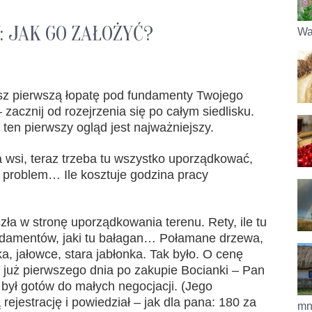
 JAK GO ZAŁOŻYĆ?
Wa
sz pierwszą łopatę pod fundamenty Twojego
zacznij od rozejrzenia się po całym siedlisku.
ten pierwszy ogląd jest najważniejszy.
a wsi, teraz trzeba tu wszystko uporządkować,
problem… Ile kosztuje godzina pracy
zła w stronę uporządkowania terenu. Rety, ile tu
undamentów, jaki tu bałagan… Połamane drzewa,
ka, jałowce, stara jabłonka. Tak było. O cenę
 już pierwszego dnia po zakupie Bocianki – Pan
 był gotów do małych negocjacji. (Jego
ejestrację i powiedział – jak dla pana: 180 za
mni