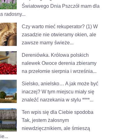
Światowego Dnia Pszczół mam dla
s radosny...
Czy warto mieć rekuperator? (1)
W
zasadzie nie otwieramy okien, ale
zawsze mamy świeże...
Dereniówka. Królowa polskich
nalewek
Owoce derenia zbieramy
na przełomie sierpnia i września...
Sielsko, anielsko… A jak może być
inaczej?
W tym miejscu miały się
znaleźć narzekania w stylu ****...
Ten wpis się dla Ciebie spodoba
Tak, jestem żałosnym
niewdzięcznikiem, ale śmieszą
e...