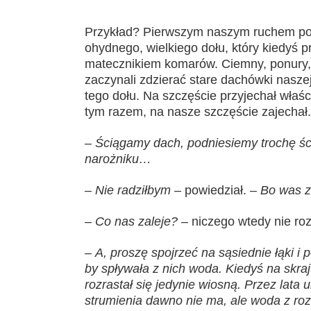
Przykład? Pierwszym naszym ruchem po 
ohydnego, wielkiego dołu, który kiedyś p
matecznikiem komarów. Ciemny, ponury,
zaczynali zdzierać stare dachówki naszej
tego dołu. Na szczęście przyjechał właś
tym razem, na nasze szczęście zajechał.
–
Ściągamy dach, podniesiemy trochę ści
narożniku…
–
Nie radziłbym
– powiedział. –
Bo was z
–
Co nas zaleje?
– niczego wtedy nie r
–
A, proszę spojrzeć na sąsiednie łąki i 
by spływała z nich woda. Kiedyś na skraj
rozrastał się jedynie wiosną. Przez lata 
strumienia dawno nie ma, ale woda z roz