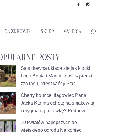
NA ZDROWIE
SKLEP
GALERIA
OPULARNE POSTY
Stos drewna układa się jak klocki
Lego
Beata i Marcin, nasi sąsiedzi
zza lasu, mieszkańcy Stac...
Cherry bounce: flagowiec Pana
Jacka
Kto ma ochotę na smakowitą
i oryginalną nalewkę? Podpow...
10 kwiatów najlepszych do
wiejskiego ogrodu
Na koniec