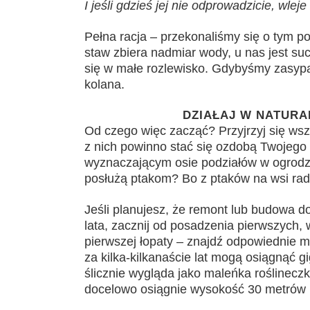
I jeśli gdzieś jej nie odprowadzicie, wle
Pełna racja – przekonaliśmy się o tym p
staw zbiera nadmiar wody, u nas jest suc
się w małe rozlewisko. Gdybyśmy zasypa
kolana.
DZIAŁAJ W NATURA
Od czego więc zacząć? Przyjrzyj się ws
z nich powinno stać się ozdobą Twojeg
wyznaczającym osie podziałów w ogrodzi
posłużą ptakom? Bo z ptaków na wsi rad
Jeśli planujesz, że remont lub budowa 
lata, zacznij od posadzenia pierwszych
pierwszej łopaty – znajdź odpowiednie mi
za kilka-kilkanaście lat mogą osiągnąć g
ślicznie wygląda jako maleńka roślineczka
docelowo osiągnie wysokość 30 metrów i