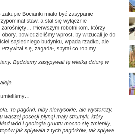
zakupie Bocianki miało być zasypanie
rzypominał staw, a stał się wyłącznie
 zarośnięty… Pierwszym robotnikom, którzy
 obory, powiedzieliśmy wprost, by wrzucali je do
ciciel sąsiedniego budynku, wpada rzadko, ale
 Przywitał się, zagadał, spytał co robimy…
any. Będziemy zasypywali tę wielką dziurę w
aleje.
ozumieliśmy…
pola. To pagórki, niby niewysokie, ale wystarczy,
u waszej posesji płynął mały strumyk, który
układ wód i geologia gruntu mocno się zmieniły,
topów jak spływała z tych pagórków, tak spływa.