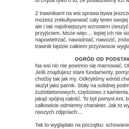
to chyba tylko o to, że posadziliśmy ich 
Z trawnikami na wsi sprawa bywa jeszcz
możesz zrekultywować cały teren swojej 
ale i tak najsilniejszym wzrostem cieszy
przyjściem. Może więc… lepiej ich nie si
napowietrzać, nawadniać, nawozić, znów k
trawnik będzie całkiem przyzwoicie wygl
OGRÓD OD PODSTAW
Na wsi nic nie powinno się marnować. Ob
Jeśli znajdujesz stare fundamenty, pomyś
choćby tak jak my. Odkryliśmy wśród ch
służył jako parnik. Stały na solidnej p
żużlobetonowych, częściowo z kamienia
jakąś spójną całość. To był pomysł Ani, b
całkowicie odmienny charakter. Jak to w
naszych zdjęciach…
Tak to wyglądało na początku: schowane 