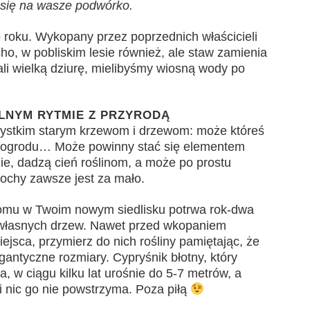
je się na wasze podwórko.
o roku. Wykopany przez poprzednich właścicieli
ho, w pobliskim lesie również, ale staw zamienia
li wielką dziurę, mielibyśmy wiosną wody po
LNYM RYTMIE Z PRZYRODĄ
zystkim starym krzewom i drzewom: może któreś
o ogrodu… Może powinny stać się elementem
e, dadzą cień roślinom, a może po prostu
ochy zawsze jest za mało.
domu w Twoim nowym siedlisku potrwa rok-dwa
, własnych drzew. Nawet przed wkopaniem
ejsca, przymierz do nich rośliny pamiętając, że
igantyczne rozmiary. Cypryśnik błotny, który
, w ciągu kilku lat urośnie do 5-7 metrów, a
 nic go nie powstrzyma. Poza piłą