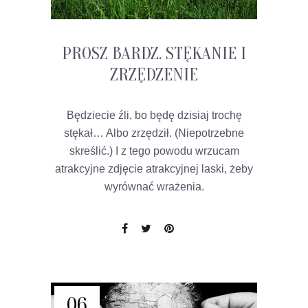
PROSZ BARDZ. STĘKANIE I
ZRZĘDZENIE
Będziecie źli, bo będę dzisiaj trochę
stękał… Albo zrzędził. (Niepotrzebne
skreślić.) I z tego powodu wrzucam
atrakcyjne zdjęcie atrakcyjnej laski, żeby
wyrównać wrażenia.
06