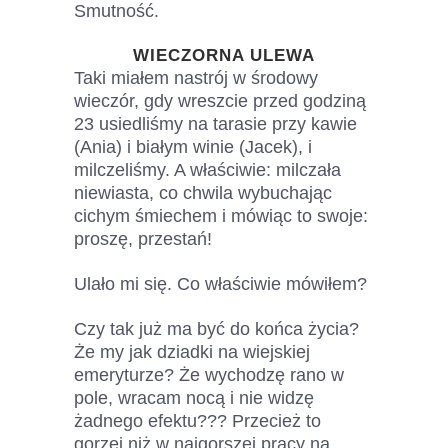
Smutność.
WIECZORNA ULEWA
Taki miałem nastrój w środowy
wieczór, gdy wreszcie przed godziną
23 usiedliśmy na tarasie przy kawie
(Ania) i białym winie (Jacek), i
milczeliśmy. A właściwie: milczała
niewiasta, co chwila wybuchając
cichym śmiechem i mówiąc to swoje:
proszę, przestań!
Ulało mi się. Co właściwie mówiłem?
Czy tak już ma być do końca życia?
Że my jak dziadki na wiejskiej
emeryturze? Że wychodzę rano w
pole, wracam nocą i nie widzę
żadnego efektu??? Przecież to
gorzej niż w najgorszej pracy na