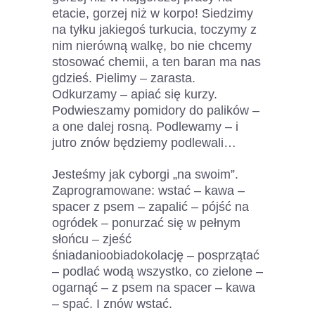
etacie, gorzej niż w korpo! Siedzimy
na tyłku jakiegoś turkucia, toczymy z
nim nierówną walkę, bo nie chcemy
stosować chemii, a ten baran ma nas
gdzieś. Pielimy – zarasta.
Odkurzamy – apiać się kurzy.
Podwieszamy pomidory do palików –
a one dalej rosną. Podlewamy – i
jutro znów będziemy podlewali…
Jesteśmy jak cyborgi „na swoim”.
Zaprogramowane: wstać – kawa –
spacer z psem – zapalić – pójść na
ogródek – ponurzać się w pełnym
słońcu – zjeść
śniadanioobiadokolację – posprzątać
– podlać wodą wszystko, co zielone –
ogarnąć – z psem na spacer – kawa
– spać. I znów wstać.