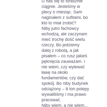
U nas się to strasznie
ciągnie. Jesteśmy w
plecy o miesiąc. Sam
naginałem z sufitami, bo
kto to miał zrobić?
Niby jutro fachowcy
wchodzą, ale zaczynam
mieć trochę dość wielu
rzeczy. Bo jedziemy
dalej z robotą, a jak
pisałem – co rusz jakieś
pęknięcia zauważam. I
nie wiem, czy wylewać
ławę na około
fundamentów, czy dać
spokój. Bo niby budynek
odciążony – 8 ton polepy
wywaliliśmy i ma prawo
pracować.
Niby wiem, a nie wiem…