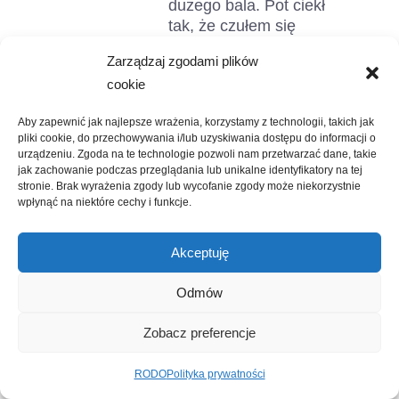
dużego bala. Pot ciekł
tak, że czułem się
jakbym przepracował
Zarządzaj zgodami plików
ze dwie godziny w
cookie
słońcu. Ale frajda i
wrażenie osiągania
Aby zapewnić jak najlepsze wrażenia, korzystamy z technologii, takich jak
celu było niesamowite.
pliki cookie, do przechowywania i/lub uzyskiwania dostępu do informacji o
Masz zadanie, wiesz
urządzeniu. Zgoda na te technologie pozwoli nam przetwarzać dane, takie
co trzeba zrobić i
jak zachowanie podczas przeglądania lub unikalne identyfikatory na tej
stronie. Brak wyrażenia zgody lub wycofanie zgody może niekorzystnie
widzisz efekty – o to
wpłynąć na niektóre cechy i funkcje.
właśnie chodzi!
Szkoda, że tak często
działamy kompletnie
Akceptuję
bezproduktywnie,
jakoś tak bezcelowo.
Odmów
Niby, bo wiadomo, że
wszystko ma jakiś cel.
Zobacz preferencje
Ale chciałoby się
szybciej
RODO
Polityka prywatności
Serdeczności – od Ani