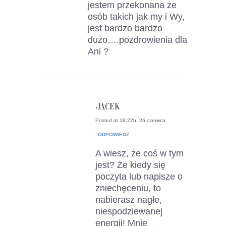
jestem przekonana że
osób takich jak my i Wy,
jest bardzo bardzo
dużo….pozdrowienia dla
Ani ?
JACEK
Posted at 18:22h, 26 czerwca
ODPOWIEDZ
A wiesz, że coś w tym
jest? Że kiedy się
poczyta lub napisze o
zniechęceniu, to
nabierasz nagłe,
niespodziewanej
energii! Mnie