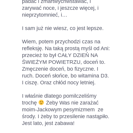
padać i zmartwychwstawać, i
zarywać noce, i jeszcze więcej, i
nieprzytomnieć, i…
I sam już nie wiesz, co jest lepsze.
Wiem, potem przychodzi czas na
refleksję. Na taką prostą myśl od Ani:
przecież to był CAŁY DZIEŃ NA
ŚWIEŻYM POWIETRZU, doceń to.
Zmęczenie doceń, bo fizyczne. I
ruch. Doceń słońce, bo witamina D3.
I ciszę. Oraz chłód nocy letniej.
I właśnie dlatego pomilczeliśmy
trochę
Żeby Was nie zarażać
moim-Jackowym pesymizmem ze
środy. I żeby to przesilenie nastąpiło.
Jest lato, jest zabawa!