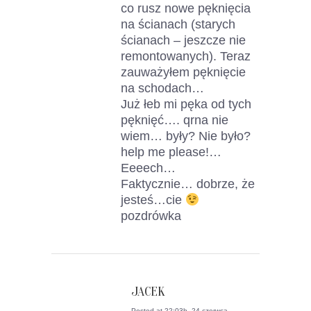
co rusz nowe pęknięcia
na ścianach (starych
ścianach – jeszcze nie
remontowanych). Teraz
zauważyłem pęknięcie
na schodach…
Już łeb mi pęka od tych
pęknięć…. qrna nie
wiem… były? Nie było?
help me please!…
Eeeech…
Faktycznie… dobrze, że
jesteś…cie
pozdrówka
JACEK
Posted at 22:03h, 24 czerwca