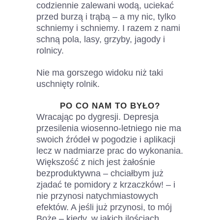
codziennie zalewani wodą, uciekać
przed burzą i trąbą – a my nic, tylko
schniemy i schniemy. I razem z nami
schną pola, lasy, grzyby, jagody i
rolnicy.
Nie ma gorszego widoku niż taki
uschnięty rolnik.
PO CO NAM TO BYŁO?
Wracając po dygresji. Depresja
przesilenia wiosenno-letniego nie ma
swoich źródeł w pogodzie i aplikacji
lecz w nadmiarze prac do wykonania.
Większość z nich jest żałośnie
bezproduktywna – chciałbym już
zjadać te pomidory z krzaczków! – i
nie przynosi natychmiastowych
efektów. A jeśli już przynosi, to mój
Boże – kiedy, w jakich ilościach,