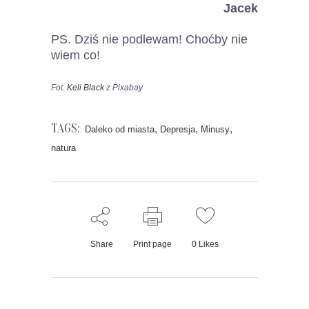
Jacek
PS. Dziś nie podlewam! Choćby nie
wiem co!
Fot.
Keli Black
z Pixabay
TAGS:
,
,
,
Daleko od miasta
Depresja
Minusy
natura
Share
Print page
0
Likes