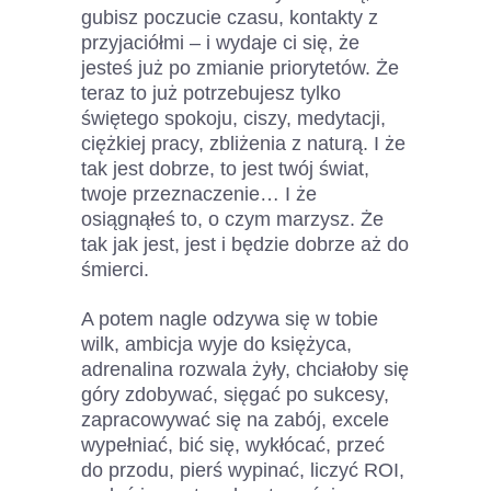
gubisz poczucie czasu, kontakty z
przyjaciółmi – i wydaje ci się, że
jesteś już po zmianie priorytetów. Że
teraz to już potrzebujesz tylko
świętego spokoju, ciszy, medytacji,
ciężkiej pracy, zbliżenia z naturą. I że
tak jest dobrze, to jest twój świat,
twoje przeznaczenie… I że
osiągnąłeś to, o czym marzysz. Że
tak jak jest, jest i będzie dobrze aż do
śmierci.
A potem nagle odzywa się w tobie
wilk, ambicja wyje do księżyca,
adrenalina rozwala żyły, chciałoby się
góry zdobywać, sięgać po sukcesy,
zapracowywać się na zabój, excele
wypełniać, bić się, wykłócać, przeć
do przodu, pierś wypinać, liczyć ROI,