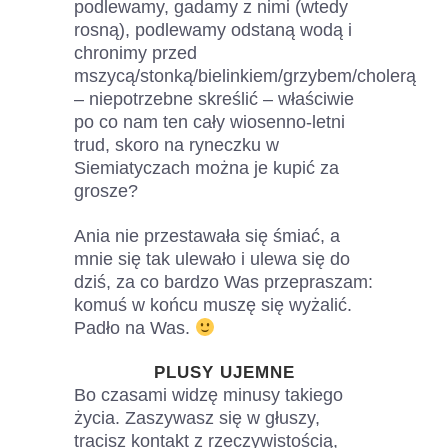
podlewamy, gadamy z nimi (wtedy
rosną), podlewamy odstaną wodą i
chronimy przed
mszycą/stonką/bielinkiem/grzybem/cholerą
– niepotrzebne skreślić – właściwie
po co nam ten cały wiosenno-letni
trud, skoro na ryneczku w
Siemiatyczach można je kupić za
grosze?
Ania nie przestawała się śmiać, a
mnie się tak ulewało i ulewa się do
dziś, za co bardzo Was przepraszam:
komuś w końcu muszę się wyżalić.
Padło na Was.
PLUSY UJEMNE
Bo czasami widzę minusy takiego
życia. Zaszywasz się w głuszy,
tracisz kontakt z rzeczywistością,