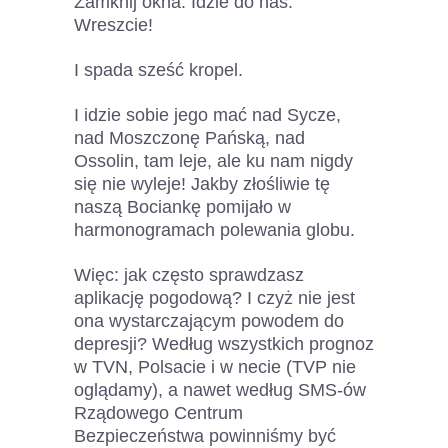
Zamknij okna. Idzie do nas.
Wreszcie!
I spada sześć kropel.
I idzie sobie jego mać nad Sycze,
nad Moszczonę Pańską, nad
Ossolin, tam leje, ale ku nam nigdy
się nie wyleje! Jakby złośliwie tę
naszą Bociankę pomijało w
harmonogramach polewania globu.
Więc: jak często sprawdzasz
aplikację pogodową? I czyż nie jest
ona wystarczającym powodem do
depresji? Według wszystkich prognoz
w TVN, Polsacie i w necie (TVP nie
oglądamy), a nawet według SMS-ów
Rządowego Centrum
Bezpieczeństwa powinniśmy być