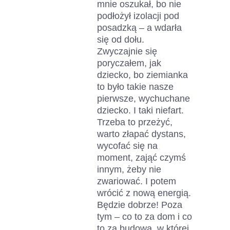
mnie oszukał, bo nie
podłożył izolacji pod
posadzką – a wdarła
się od dołu.
Zwyczajnie się
poryczałem, jak
dziecko, bo ziemianka
to było takie nasze
pierwsze, wychuchane
dziecko. I taki niefart.
Trzeba to przeżyć,
warto złapać dystans,
wycofać się na
moment, zająć czymś
innym, żeby nie
zwariować. I potem
wrócić z nową energią.
Będzie dobrze! Poza
tym – co to za dom i co
to za budowa, w której