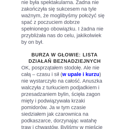
nie była spektakularna. Żadna nie
zakończyła się sukcesem na tyle
ważnym, że moglibyśmy położyć się
spać z poczuciem dobrze
spełnionego obowiązku. I żadna nie
przybliżała nas do celu, jakikolwiek
by on był.
BURZA W GŁOWIE: LISTA
DZIAŁAŃ BEZNADZIEJNYCH
OK, posprzątałem stodołę. Ale nie
całą – czasu i sił (
w upale i kurzu
)
nie wystarczyło na całość. Anuszka
walczyła z turkuciem podjadkiem i
przesadzaniem bylin, ścięła zagon
mięty i podwiązywała krzaki
pomidorów. Ja w tym czasie
siedziałem jak czarownica na
podkaszarce, dorzynając watahę
traw i chwastów. Byliśmy w mieście