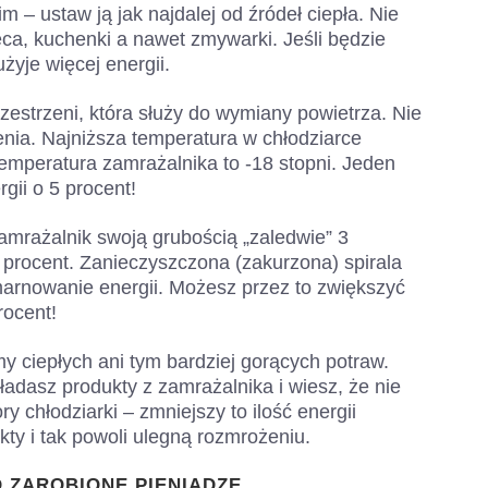
m – ustaw ją jak najdalej od źródeł ciepła. Nie
eca, kuchenki a nawet zmywarki. Jeśli będzie
żyje więcej energii.
zestrzeni, która służy do wymiany powietrza. Nie
enia. Najniższa temperatura w chłodziarce
emperatura zamrażalnika to -18 stopni. Jeden
gii o 5 procent!
amrażalnik swoją grubością „zaledwie” 3
 procent. Zanieczyszczona (zakurzona) spirala
arnowanie energii. Możesz przez to zwiększyć
rocent!
y ciepłych ani tym bardziej gorących potraw.
ładasz produkty z zamrażalnika i wiesz, że nie
y chłodziarki – zmniejszy to ilość energii
ty i tak powoli ulegną rozmrożeniu.
O ZAROBIONE PIENIĄDZE