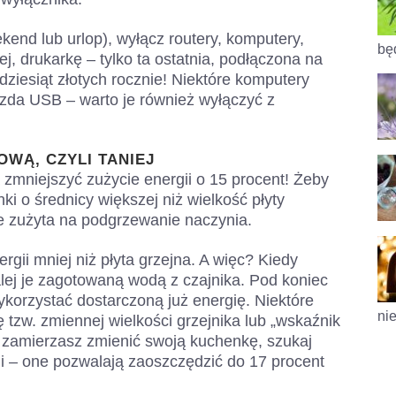
kend lub urlop), wyłącz routery, komputery,
będ
j, drukarkę – tylko ta ostatnia, podłączona na
ziesiąt złotych rocznie! Niektóre komputery
iazda USB – warto je również wyłączyć z
OWĄ, CZYLI TANIEJ
zmniejszyć zużycie energii o 15 procent! Żeby
ki o średnicy większej niż wielkość płyty
ie zużyta na podgrzewanie naczynia.
rgii mniej niż płyta grzejna. A więc? Kiedy
lej je zagotowaną wodą z czajnika. Pod koniec
ykorzystać dostarczoną już energię. Niektóre
nie
 tzw. zmiennej wielkości grzejnika lub „wskaźnik
i zamierzasz zmienić swoją kuchenkę, szukaj
i – one pozwalają zaoszczędzić do 17 procent