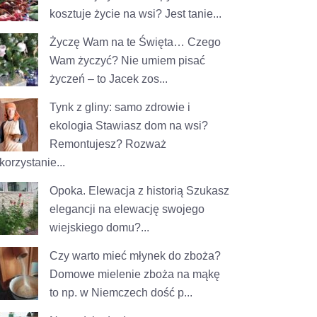
kosztuje życie na wsi? Jest tanie...
Życzę Wam na te Święta…
Czego
Wam życzyć? Nie umiem pisać
życzeń – to Jacek zos...
Tynk z gliny: samo zdrowie i
ekologia
Stawiasz dom na wsi?
Remontujesz? Rozważ
korzystanie...
Opoka. Elewacja z historią
Szukasz
elegancji na elewację swojego
wiejskiego domu?...
Czy warto mieć młynek do zboża?
Domowe mielenie zboża na mąkę
to np. w Niemczech dość p...