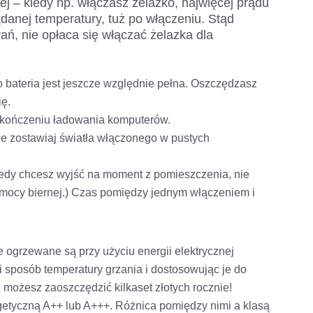
j – kiedy np. włączasz żelazko, najwięcej prądu
danej temperatury, tuż po włączeniu. Stąd
ań, nie opłaca się włączać żelazka dla
o bateria jest jeszcze względnie pełna. Oszczędzasz
ię.
zakończeniu ładowania komputerów.
e zostawiaj światła włączonego w pustych
dy chcesz wyjść na moment z pomieszczenia, nie
o mocy biernej.) Czas pomiędzy jednym włączeniem i
e ogrzewane są przy użyciu energii elektrycznej
i sposób temperatury grzania i dostosowując je do
możesz zaoszczędzić kilkaset złotych rocznie!
etyczną A++ lub A+++. Różnica pomiędzy nimi a klasą