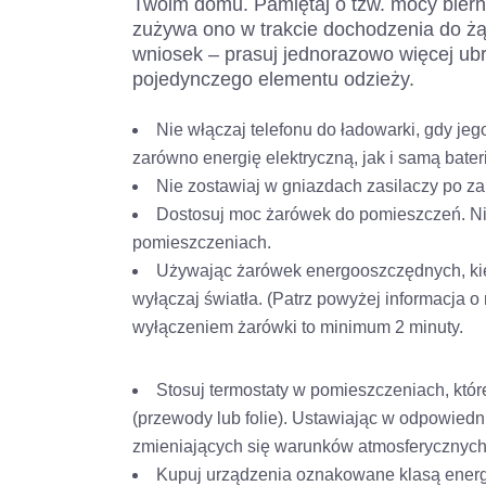
Twoim domu. Pamiętaj o tzw. mocy bierne
zużywa ono w trakcie dochodzenia do żą
wniosek – prasuj jednorazowo więcej ubr
pojedynczego elementu odzieży.
Nie włączaj telefonu do ładowarki, gdy jeg
zarówno energię elektryczną, jak i samą bater
Nie zostawiaj w gniazdach zasilaczy po 
Dostosuj moc żarówek do pomieszczeń. Ni
pomieszczeniach.
Używając żarówek energooszczędnych, kie
wyłączaj światła. (Patrz powyżej informacja 
wyłączeniem żarówki to minimum 2 minuty.
Stosuj termostaty w pomieszczeniach, któr
(przewody lub folie). Ustawiając w odpowiedn
zmieniających się warunków atmosferycznych 
Kupuj urządzenia oznakowane klasą energ