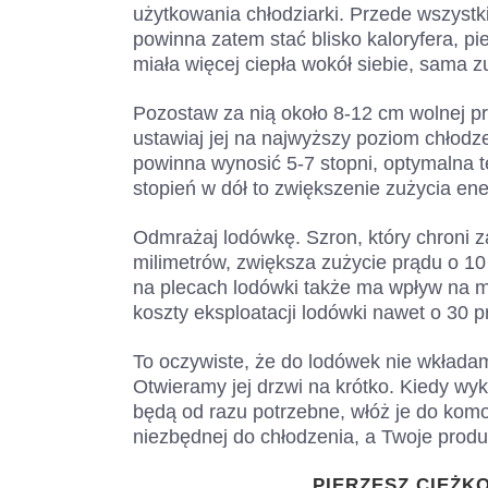
użytkowania chłodziarki. Przede wszystki
powinna zatem stać blisko kaloryfera, pi
miała więcej ciepła wokół siebie, sama zu
Pozostaw za nią około 8-12 cm wolnej pr
ustawiaj jej na najwyższy poziom chłodz
powinna wynosić 5-7 stopni, optymalna t
stopień w dół to zwiększenie zużycia ener
Odmrażaj lodówkę. Szron, który chroni z
milimetrów, zwiększa zużycie prądu o 10
na plecach lodówki także ma wpływ na m
koszty eksploatacji lodówki nawet o 30 p
To oczywiste, że do lodówek nie wkładam
Otwieramy jej drzwi na krótko. Kiedy wyk
będą od razu potrzebne, włóż je do komor
niezbędnej do chłodzenia, a Twoje produk
PIERZESZ CIĘŻK