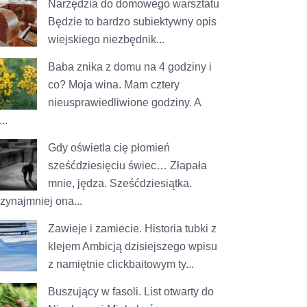
Narzędzia do domowego warsztatu
Będzie to bardzo subiektywny opis
wiejskiego niezbędnik...
Baba znika z domu na 4 godziny i
co?
Moja wina. Mam cztery
nieusprawiedliwione godziny. A
..
Gdy oświetla cię płomień
sześćdziesięciu świec…
Złapała
mnie, jędza. Sześćdziesiątka.
rzynajmniej ona...
Zawieje i zamiecie. Historia tubki z
klejem
Ambicją dzisiejszego wpisu
z namiętnie clickbaitowym ty...
Buszujący w fasoli. List otwarty do