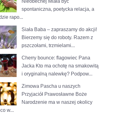
Nieobecnej
Miała być
spontaniczna, poetycka relacja, a
zie rapo...
Siała Baba – zapraszamy do akcji!
Bierzemy się do roboty. Razem z
pszczołami, trzmielami...
Cherry bounce: flagowiec Pana
Jacka
Kto ma ochotę na smakowitą
i oryginalną nalewkę? Podpow...
Zimowa Pascha u naszych
Przyjaciół
Prawosławne Boże
Narodzenie ma w naszej okolicy
co w...