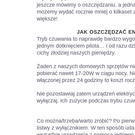
jeszcze mówimy o oszczędzaniu, a jedna
możemy wydać rocznie mniej o kilkaset 
większe!
JAK OSZCZĘDZAĆ E
Tryb czuwania to naprawdę bardzo wyg
jednym dotknięciem pilota… i od razu dzia
cichy złodziej naszych pieniędzy.
Żaden z naszych domowych sprzętów nie 
pobierać nawet 17-20W w ciągu nocy. Ni
włączonej przez 24 godziny to koszt rocz
Nie pozostawiaj zatem urządzeń elektryc
wyłączaj. Ich zużycie podczas trybu czu
Co można/trzeba/warto zrobić? Po pierw
listwy z wyłącznikiem. W ten sposób uda
wszystkie urządzenia z pomocą jednego 