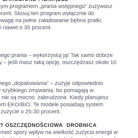
zonym programem „prania wstępnego” zużywasz
ocent. Stosuj ten program wyłącznie do
wagę na pełne załadowanie bębna pralki,
i nawet o 35 procent.
nego prania – wykorzystuj ją! Tak samo dobrze
y – jeśli masz taką opcję, oszczędzasz około 10
łnego „dopakowania” – zużyje odpowiednio
ów szybkiego zmywania, bo pomagają w
a nie są mocno zabrudzone. Kiedy planujesz
iem EKO/BIO. Te modele posiadają system
 zużycie o 25-30 procent.
Ę? OSZCZĘDNOŚCIOWA DROBNICA
ieć spory wpływ na wielkość zużycia energii w