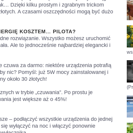
k… Dzięki kilku prostym i zgrabnym trickom
złotych. A czasami oszczędności mogą być dużo
NERGIĘ KOSZTEM… PILOTA?
odne rozwiązanie. Wszystko możesz uruchomić
ła. Ale to jednocześnie najbardziej elegancki i
ws.
czuwa za darmo: niektóre urządzenia potrafią
by nic? Pomyśl: już 5W mocy zainstalowanej i
ny około 30 złotych!
(P
znych w trybie „czuwania”. Po prostu je
wania jest większe aż o 45%!
sze – podłączyć wszystkie urządzenia do jednej
 się wyłączyć na noc i włączyć ponownie
wyłącznika.