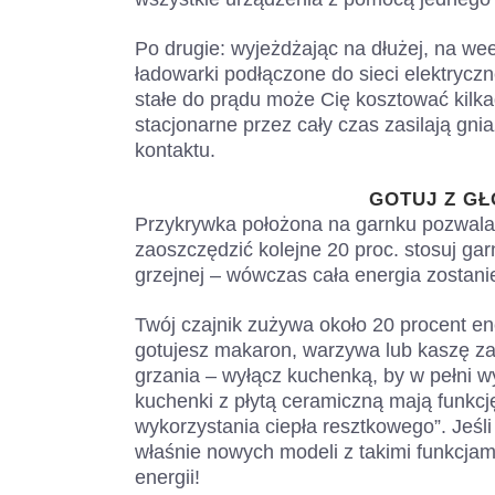
Po drugie: wyjeżdżając na dłużej, na wee
ładowarki podłączone do sieci elektryczne
stałe do prądu może Cię kosztować kilkad
stacjonarne przez cały czas zasilają gn
kontaktu.
GOTUJ Z GŁ
Przykrywka położona na garnku pozwala 
zaoszczędzić kolejne 20 proc. stosuj garn
grzejnej – wówczas cała energia zostan
Twój czajnik zużywa około 20 procent ene
gotujesz makaron, warzywa lub kaszę za
grzania – wyłącz kuchenką, by w pełni w
kuchenki z płytą ceramiczną mają funkcję
wykorzystania ciepła resztkowego”. Jeśl
właśnie nowych modeli z takimi funkcjam
energii!