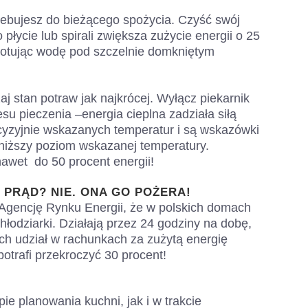
trzebujesz do bieżącego spożycia. Czyść swój
 płycie lub spirali zwiększa zużycie energii o 25
gotując wodę pod szczelnie domkniętym
j stan potraw jak najkrócej. Wyłącz piekarnik
su pieczenia –energia cieplna zadziała siłą
cyzyjnie wskazanych temperatur i są wskazówki
najniższy poziom wskazanej temperatury.
awet do 50 procent energii!
PRĄD? NIE. ONA GO POŻERA!
 Agencję Rynku Energii, że w polskich domach
chłodziarki. Działają przez 24 godziny na dobę,
Ich udział w rachunkach za zużytą energię
trafi przekroczyć 30 procent!
e planowania kuchni, jak i w trakcie