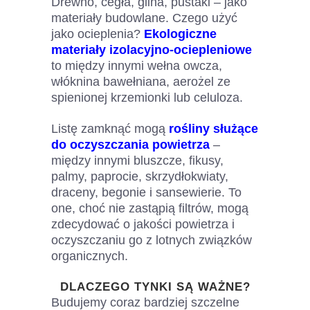
Drewno, cegła, glina, pustaki – jako
materiały budowlane. Czego użyć
jako ocieplenia?
Ekologiczne
materiały izolacyjno-ociepleniowe
to między innymi wełna owcza,
włóknina bawełniana, aerożel ze
spienionej krzemionki lub celuloza.
Listę zamknąć mogą
rośliny służące
do oczyszczania powietrza
–
między innymi bluszcze, fikusy,
palmy, paprocie, skrzydłokwiaty,
draceny, begonie i sansewierie. To
one, choć nie zastąpią filtrów, mogą
zdecydować o jakości powietrza i
oczyszczaniu go z lotnych związków
organicznych.
DLACZEGO TYNKI SĄ WAŻNE?
Budujemy coraz bardziej szczelne