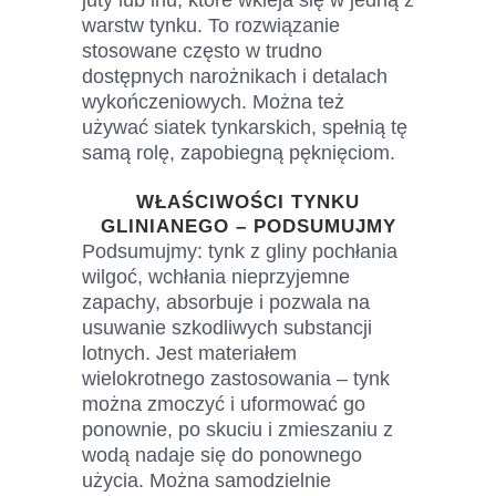
juty lub lnu, które wkleja się w jedną z
warstw tynku. To rozwiązanie
stosowane często w trudno
dostępnych narożnikach i detalach
wykończeniowych. Można też
używać siatek tynkarskich, spełnią tę
samą rolę, zapobiegną pęknięciom.
WŁAŚCIWOŚCI TYNKU
GLINIANEGO – PODSUMUJMY
Podsumujmy: tynk z gliny pochłania
wilgoć, wchłania nieprzyjemne
zapachy, absorbuje i pozwala na
usuwanie szkodliwych substancji
lotnych. Jest materiałem
wielokrotnego zastosowania – tynk
można zmoczyć i uformować go
ponownie, po skuciu i zmieszaniu z
wodą nadaje się do ponownego
użycia. Można samodzielnie