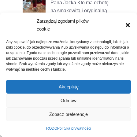
Pana Jacka
Kto ma ochotę
na smakowitą i oryginalną
nalewkę? Podpow...
Zarządzaj zgodami plików
cookie
10 kwiatów najlepszych do
wiejskiego ogrodu
Na koniec
Aby zapewnić jak najlepsze wrażenia, korzystamy z technologii, takich jak
Światowego Dnia Pszczół
pliki cookie, do przechowywania i/lub uzyskiwania dostępu do informacji o
urządzeniu. Zgoda na te technologie pozwoli nam przetwarzać dane, takie
mam dla Was radosny...
jak zachowanie podczas przeglądania lub unikalne identyfikatory na tej
stronie. Brak wyrażenia zgody lub wycofanie zgody może niekorzystnie
Pudding – petarda! Gorąco
wpłynąć na niektóre cechy i funkcje.
polecam!
Tak jak zalewajka
została naszą zupą domu,
Akceptuję
tak owocowy...
Odmów
Nalewka orzechowa w trzech
wariantach
Z orzechami
Zobacz preferencje
słabo w tym roku. Albo ich w
ogóle nie ma...
RODO
Polityka prywatności