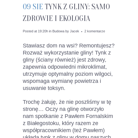
09 SIE
TYNK Z GLINY: SAMO
ZDROWIE I EKOLOGIA
Posted at 19:20h
in
Budowa
by
Jacek
2 komentarze
Stawiasz dom na wsi? Remontujesz?
Rozważ wykorzystanie gliny! Tynk z
gliny (ściany również) jest zdrowy,
zapewnia odpowiedni mikroklimat,
utrzymuje optymalny poziom wilgoci,
wspomaga wymianę powietrza i
usuwanie toksyn.
Trochę żałuję, że nie poszliśmy w tę
stronę… Oczy na glinę otworzyło
nam spotkanie z Pawłem Fornalskim
z Białegostoku, który razem ze
współpracownikiem (też Pawłem)
układa tynk z gliny w domu naszych