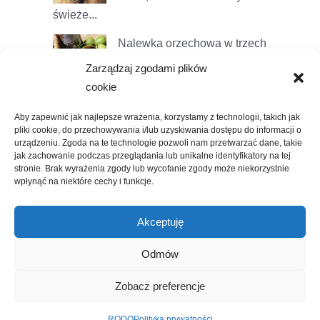
świeże...
Nalewka orzechowa w trzech
wariantach
Z orzechami
Zarządzaj zgodami plików
słabo w tym roku. Albo ich w
cookie
ogóle nie ma...
Aby zapewnić jak najlepsze wrażenia, korzystamy z technologii, takich jak
pliki cookie, do przechowywania i/lub uzyskiwania dostępu do informacji o
urządzeniu. Zgoda na te technologie pozwoli nam przetwarzać dane, takie
jak zachowanie podczas przeglądania lub unikalne identyfikatory na tej
stronie. Brak wyrażenia zgody lub wycofanie zgody może niekorzystnie
wpłynąć na niektóre cechy i funkcje.
Akceptuję
Odmów
© Copyright NieboZaMiastem 2023
Zobacz preferencje
RODO
Polityka prywatności