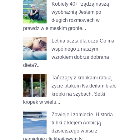
Kobiety 40+ rządzą naszą
wyobraźnią
Jestem po
długich rozmowach w
prawdziwie męskim gronie...
Letnia uczta dla oczu
Co ma
wspólnego z naszym
wzrokiem dobrze dobrana
dieta?...
Tańczący z kropkami ratują
życie ptakom
Nakleiłam białe
kropki na szybach. Setki
kropek w wielu...
Zawieje i zamiecie. Historia
tubki z klejem
Ambicją
dzisiejszego wpisu z
namiętnie clickbaitowym ty...