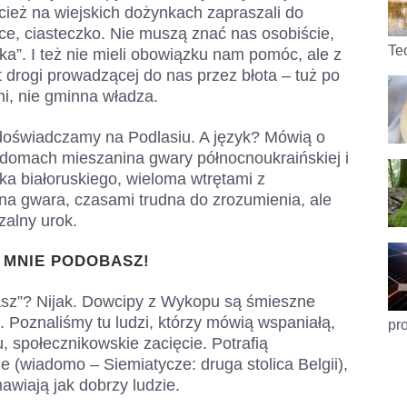
cież na wiejskich dożynkach zapraszali do
ńce, ciasteczko. Nie muszą znać nas osobiście,
Teo
”. I też nie mieli obowiązku nam pomóc, ale z
 drogi prowadzącej do nas przez błota – tuż po
mi, nie gminna władza.
 doświadczamy na Podlasiu. A język? Mówią o
 domach mieszanina gwary północnoukraińskiej i
yka białoruskiego, wieloma wtrętami z
na gwara, czasami trudna do zrozumienia, ale
zalny urok.
A MNIE PODOBASZ!
basz”? Nijak. Dowcipy z Wykopu są śmieszne
 Poznaliśmy tu ludzi, którzy mówią wspaniałą,
pr
, społecznikowskie zacięcie. Potrafią
e (wiadomo – Siemiatycze: druga stolica Belgii),
awiają jak dobrzy ludzie.