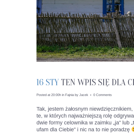
16 STY
TEN WPIS SIĘ DLA C
Posted at 20:00h
in
Fajnia
by
Jacek
0 Comments
Tak, jestem żałosnym niewdzięcznikiem,
te, w których najważniejszą rolę odgryw
dwie formy celownika w zaimku „ja” lub „
ufam dla Ciebie” i nic na to nie poradzę