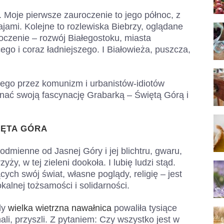
. Moje pierwsze zauroczenie to jego północ, z
jami. Kolejne to rozlewiska Biebrzy, oglądane
koczenie – rozwój Białegostoku, miasta
ego i coraz ładniejszego. I Białowieża, puszcza,
tego przez komunizm i urbanistów-idiotów
nać swoją fascynację Grabarką – Świętą Górą i
IĘTA GÓRA
odmienne od Jasnej Góry i jej blichtru, gwaru,
yży, w tej zieleni dookoła. I lubię ludzi stąd.
ch swój świat, własne poglądy, religię – jest
kalnej tożsamości i solidarności.
dy
wielka wietrzna nawałnica
powaliła tysiące
hali, przyszli. Z pytaniem: Czy wszystko jest w