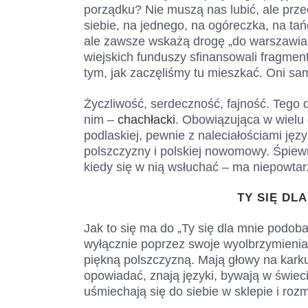
porządku? Nie muszą nas lubić, ale prze
siebie, na jednego, na ogóreczka, na ta
ale zawsze wskażą drogę „do warszawiaka
wiejskich funduszy sfinansowali fragment
tym, jak zaczęliśmy tu mieszkać. Oni sa
Życzliwość, serdeczność, fajność. Tego
nim –
chachłacki
. Obowiązująca w wielu
podlaskiej, pewnie z naleciałościami jęz
polszczyzny i polskiej nowomowy. Śpiew
kiedy się w nią wsłuchać – ma niepowtar
TY SIĘ DL
Jak to się ma do „Ty się dla mnie podo
wyłącznie poprzez swoje wyolbrzymienia.
piękną polszczyzną. Mają głowy na karku
opowiadać, znają języki, bywają w świeci
uśmiechają się do siebie w sklepie i rozm