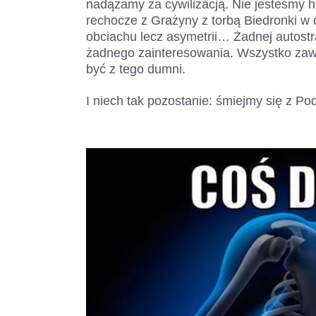
nadążamy za cywilizacją. Nie jesteśmy h
rechocze z Grażyny z torbą Biedronki w d
obciachu lecz asymetrii… Żadnej autostrad
żadnego zainteresowania. Wszystko zawd
być z tego dumni.
I niech tak pozostanie: śmiejmy się z Pod