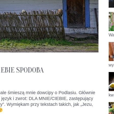
Wa
wy
IEBIE SPODOBA
 ale śmieszą mnie dowcipy o Podlasiu. Głównie
kwa
a język i zwrot: DLA MNIE/CIEBIE, zastępujący
ty”. Wymiękam przy tekstach takich, jak „Jezu,