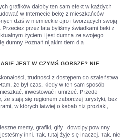
ych grafików dałoby ten sam efekt w każdych
budować w Internecie bekę z mieszkańców
ych dziś w niemieckie ojro i tworzących swoją
 Przecież przez lata byliśmy świadkami beki z
elektualnym życiem i jest dumna ze swojego
 się dumny Poznań nijakim tłem dla
ASIE JEST W CZYMŚ GORSZE? NIE.
skonałości, trudności z dostępem do szaleństwa
ętam, że był czas, kiedy w ten sam sposób
mieszkać, inwestować i umrzeć. Przede
, że stają się regionem zaborczej turystyki, bez
ami, w których łatwiej o kebab niż proziaki,
ieszne memy, grafiki, gify i dowcipy powinny
esteśmy inni. Tak, tutaj żyje się inaczej. Tak, nie