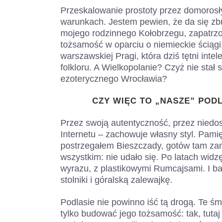
Przeskalowanie prostoty przez domorosł
warunkach. Jestem pewien, że da się z
mojego rodzinnego Kołobrzegu, zapatrzon
tożsamość w oparciu o niemieckie ściągi.
warszawskiej Pragi, która dziś tętni int
folkloru. A Wielkopolanie? Czyż nie stał
ezoterycznego Wrocławia?
CZY WIĘC TO „NASZE” PODL
Przez swoją autentyczność, przez niedo
Internetu – zachowuje własny styl. Pami
postrzegałem Bieszczady, gotów tam za
wszystkim: nie udało się. Po latach widzę
wyrazu, z plastikowymi Rumcajsami. I bar
stolniki i góralską zalewajkę.
Podlasie nie powinno iść tą drogą. Te śm
tylko budować jego tożsamość: tak, tutaj j