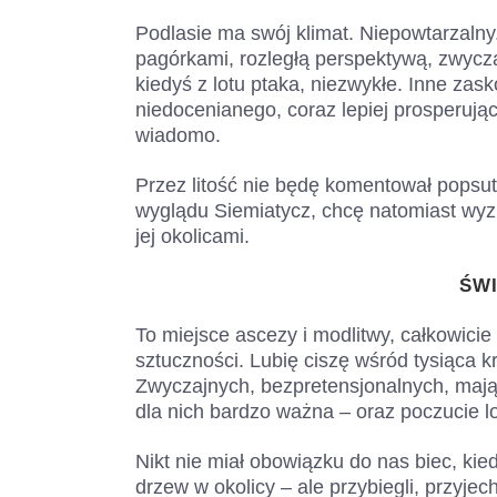
Podlasie ma swój klimat. Niepowtarzalny
pagórkami, rozległą perspektywą, zwycza
kiedyś z lotu ptaka, niezwykłe. Inne zas
niedocenianego, coraz lepiej prosperując
wiadomo.
Przez litość nie będę komentował popsu
wyglądu Siemiatycz, chcę natomiast wyz
jej okolicami.
ŚW
To miejsce ascezy i modlitwy, całkowicie 
sztuczności. Lubię ciszę wśród tysiąca krz
Zwyczajnych, bezpretensjonalnych, mający
dla nich bardzo ważna – oraz poczucie lo
Nikt nie miał obowiązku do nas biec, kie
drzew w okolicy – ale przybiegli, przyjec