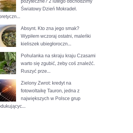
pożyteczne?
2 lutego obchodzimy
Światowy Dzień Mokradeł.
retyczn...
Absynt. Kto zna jego smak?
Wypiłem wczoraj ostatni, maleńki
kieliszek ubiegłoroczn...
Pohulanka na skraju kraju
Czasami
warto się zgubić, żeby coś znaleźć.
Ruszyć prze...
Zielony Zwrot: kredyt na
fotowoltaikę
Tauron, jedna z
największych w Polsce grup
odukującyc...