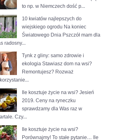
to np. w Niemczech dość p...
10 kwiatów najlepszych do
wiejskiego ogrodu
Na koniec
Światowego Dnia Pszczół mam dla
s radosny...
Tynk z gliny: samo zdrowie i
ekologia
Stawiasz dom na wsi?
Remontujesz? Rozważ
korzystanie...
Ile kosztuje życie na wsi? Jesień
2019.
Ceny na ryneczku
sprawdzamy dla Was raz w
rtale. Czy...
Ile kosztuje życie na wsi?
Porównajmy!
To stałe pytanie… Ile