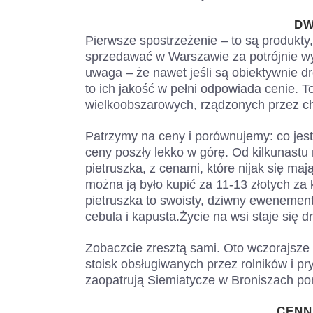
DW
Pierwsze spostrzeżenie – to są produkty
sprzedawać w Warszawie za potrójnie wy
uwaga – że nawet jeśli są obiektywnie d
to ich jakość w pełni odpowiada cenie. To
wielkoobszarowych, rządzonych przez c
Patrzymy na ceny i porównujemy: co jest
ceny poszły lekko w górę. Od kilkunastu 
pietruszka, z cenami, które nijak się ma
można ją było kupić za 11-13 złotych za 
pietruszka to swoisty, dziwny ewenement.
cebula i kapusta.Życie na wsi staje się 
Zobaczcie zresztą sami. Oto wczorajsze
stoisk obsługiwanych przez rolników i 
zaopatrują Siemiatycze w Broniszach p
CENN