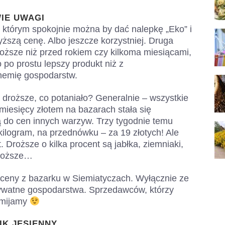
IE UWAGI
, którym spokojnie można by dać nalepkę „Eko” i
ższą cenę. Albo jeszcze korzystniej. Druga
roższe niż przed rokiem czy kilkoma miesiącami,
 po prostu lepszy produkt niż z
hemię gospodarstw.
 droższe, co potaniało? Generalnie – wszystkie
miesięcy złotem na bazarach stała się
ją do cen innych warzyw. Trzy tygodnie temu
kilogram, na przednówku – za 19 złotych! Ale
 Droższe o kilka procent są jabłka, ziemniaki,
droższe…
 ceny z bazarku w Siemiatyczach. Wyłącznie ze
prywatne gospodarstwa. Sprzedawców, którzy
omijamy
IK JESIENNY