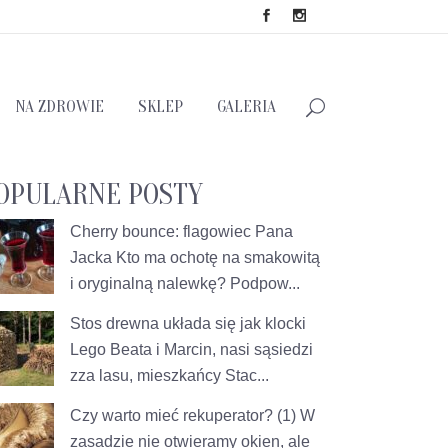
NA ZDROWIE
SKLEP
GALERIA
OPULARNE POSTY
Cherry bounce: flagowiec Pana
Jacka
Kto ma ochotę na smakowitą
i oryginalną nalewkę? Podpow...
Stos drewna układa się jak klocki
Lego
Beata i Marcin, nasi sąsiedzi
zza lasu, mieszkańcy Stac...
Czy warto mieć rekuperator? (1)
W
zasadzie nie otwieramy okien, ale