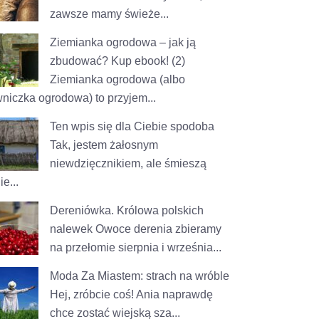
zawsze mamy świeże...
Ziemianka ogrodowa – jak ją
zbudować? Kup ebook! (2)
Ziemianka ogrodowa (albo
wniczka ogrodowa) to przyjem...
Ten wpis się dla Ciebie spodoba
Tak, jestem żałosnym
niewdzięcznikiem, ale śmieszą
e...
Dereniówka. Królowa polskich
nalewek
Owoce derenia zbieramy
na przełomie sierpnia i września...
Moda Za Miastem: strach na wróble
Hej, zróbcie coś! Ania naprawdę
chce zostać wiejską sza...