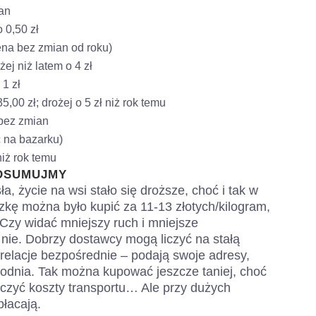
ian
o 0,50 zł
ena bez zmian od roku)
ej niż latem o 4 zł
 1 zł
35,00 zł; drożej o 5 zł niż rok temu
 bez zmian
ć na bazarku)
niż rok temu
DSUMUJMY
, życie na wsi stało się droższe, choć i tak w
zkę można było kupić za 11-13 złotych/kilogram,
Czy widać mniejszy ruch i mniejsze
nie. Dobrzy dostawcy mogą liczyć na stałą
z relacje bezpośrednie – podają swoje adresy,
odnia. Tak można kupować jeszcze taniej, choć
iczyć koszty transportu… Ale przy dużych
łacają.