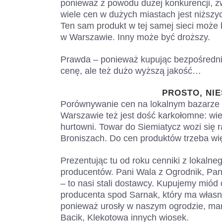
ponieważ z powodu dużej konkurencji, z
wiele cen w dużych miastach jest niższych
Ten sam produkt w tej samej sieci może 
w Warszawie. Inny może być droższy.
Prawda – ponieważ kupując bezpośrednio
cenę, ale też dużo wyższą jakość…
PROSTO, NIE
Porównywanie cen na lokalnym bazarze
Warszawie też jest dość karkołomne: wi
hurtowni. Towar do Siemiatycz wozi się r
Broniszach. Do cen produktów trzeba wię
Prezentując tu od roku cenniki z lokal
producentów. Pani Wala z Ogrodnik, Pani
– to nasi stali dostawcy. Kupujemy miód
producenta spod Sarnak, który ma własn
ponieważ urosły w naszym ogrodzie, mam
Bacik, Klekotowa innych wiosek.