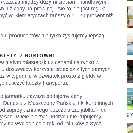
właszcza między dużymi sieciami handlowymi,
 niż ceny na prowincji. Ale to nie jest reguła.
być w Siemiatyczach tańszy o 10-20 procent niż
 u producentów nie tylko zyskujemy lepszą
STETY, Z HURTOWNI
 w małym miasteczku z cenami na rynku w
elu dostawców korzysta przecież z tych samych
az w tygodniu w czwartek prosto z giełdy w
c doliczyć koszty transportu.
nego jarmarku zawsze podajemy ceny
 Danusia z Moszczony Pańskiej i kilkoro innych
 od zaprzyjaźnionego pszczelarza, jabłka – od
gro
y sad. Wiele warzyw, których nie kupujemy,
y na wyciągnięcie ręki od rolników z Sycz,