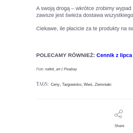
A swoją drogą – wkrótce zrobimy wypad
zawsze jest świeża dostawa wszystkiego
Ciekawe, ile płacicie za te produkty na
POLECAMY RÓWNIEŻ:
Cennik z lipca
Foto:
nafeti_art
z
Pixabay
TAGS:
,
,
,
Ceny
Targowisko
Wieś
Ziemniaki
Share