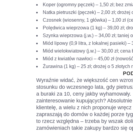
Koper (ogromny pęczek) – 1,50 zł; bez zm
Natka pietruszki (pęczek) – 2,00 zł; drożej 
Czosnek (wiosenny, 1 główka) – 1,00 zł (c
Polędwica wieprzowa (1 kg) – 39,00 zł; droż
Szynka wieprzowa (j.w.) – 34,00 zł; taniej o
Miód lipowy (0,9 litra, z lokalnej pasieki) – 
Miód wielokwiatowy (j.w.) – 30,00 zł; cena
Miód z kwiatów nawłoci – 45,00 zł (nowoś
Żurawina (1 kg) – 25 zł; drożej o 5 złotych 
PO
Wyraźnie widać, że większość cen wzrosła
stosunku do wczesnego lata, gdy pietrus
a buraki za 10, ceny jakby wyhamowały. 
zainteresowanie kupujących? Absolutnie 
klientelę, a wielu z nich proponuje wręc
zapraszają do domów o każdej porze tyg
to rzecz względna – trzeba by wszak dol
zamówieniach takie zakupy bardzo się op