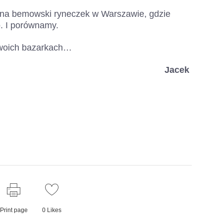
 na bemowski ryneczek w Warszawie, gdzie
. I porównamy.
 swoich bazarkach…
Jacek
Print page
0
Likes