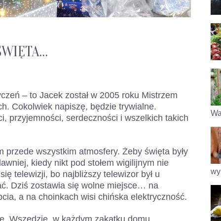
ŚWIĘTA…
zeń – to Jacek został w 2005 roku Mistrzem
. Cokolwiek napiszę, będzie trywialne.
Wa
, przyjemności, serdeczności i wszelkich takich
m przede wszystkim atmosfery. Żeby święta były
wniej, kiedy nikt pod stołem wigilijnym nie
wy
ię telewizji, bo najbliższy telewizor był u
ądać. Dziś zostawia się wolne miejsce… na
cia, a na choinkach wisi chińska elektryczność.
zne. Wszędzie, w każdym zakątku domu