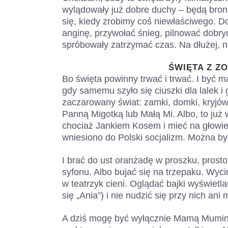
wylądowały już dobre duchy – będą broni
się, kiedy zrobimy coś niewłaściwego.
anginę, przywołać śnieg, pilnować dobry
spróbowały zatrzymać czas. Na dłużej, na
ŚWIĘTA Z Z
Bo święta powinny trwać i trwać. I być 
gdy samemu szyło się ciuszki dla lalek i
zaczarowany świat: zamki, domki, kryjó
Panną Migotką lub Małą Mi. Albo, to już
chociaż Jankiem Kosem i mieć na głowie
wniesiono do Polski socjalizm. Można było
I brać do ust oranżadę w proszku, prost
syfonu. Albo bujać się na trzepaku. Wyci
w teatrzyk cieni. Oglądać bajki wyświetl
się „Ania”) i nie nudzić się przy nich ani 
A dziś mogę być wyłącznie Mamą Mumink