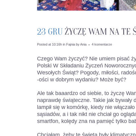
23 GRU
ŻYCZĘ WAM NA TE 
Posted at 10:16h
in
Fajnia
by
Ania
4 komentarze
Czego Wam życzyć? Nie umiem pisać życ
Polski W Składaniu Życzeń Noworocznych
Wesołych Świąt? Pogody, miłości, radości
-ości w dobrym wydaniu? Może być?
Ale tak baaardzo od siebie, to życzę Wa
naprawdę świąteczne. Takie jak bywały da
lampił się w komórkę, kiedy nie włączało s
sąsiadów, a i tak nikt nie chciał go ogl
smartfon, kolędy zna na pamięć tylko bab
Chciałam, żeby te święta były klimatyc