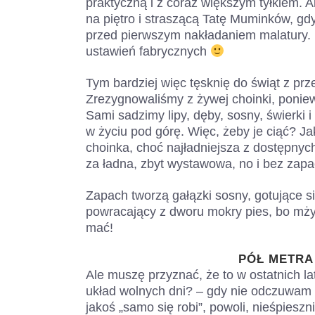
praktyczną i z coraz większym tyłkiem. 
na piętro i straszącą Tatę Muminków, gd
przed pierwszym nakładaniem malatury. 
ustawień fabrycznych
Tym bardziej więc tęsknię do świąt z prz
Zrezygnowaliśmy z żywej choinki, ponie
Sami sadzimy lipy, dęby, sosny, świerki i
w życiu pod górę. Więc, żeby je ciąć? J
choinka, choć najładniejsza z dostępnyc
za ładna, zbyt wystawowa, no i bez zapa
Zapach tworzą gałązki sosny, gotujące si
powracający z dworu mokry pies, bo mży
mać!
PÓŁ METRA
Ale muszę przyznać, że to w ostatnich la
układ wolnych dni? – gdy nie odczuwa
jakoś „samo się robi”, powoli, nieśpieszni