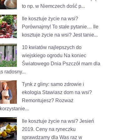
to np. w Niemczech dość p...
Ile kosztuje życie na wsi?
Porównajmy!
To stałe pytanie… Ile
kosztuje życie na wsi? Jest tanie...
10 kwiatów najlepszych do
wiejskiego ogrodu
Na koniec
Światowego Dnia Pszczół mam dla
s radosny...
Tynk z gliny: samo zdrowie i
ekologia
Stawiasz dom na wsi?
Remontujesz? Rozważ
korzystanie...
Ile kosztuje życie na wsi? Jesień
2019.
Ceny na ryneczku
sprawdzamy dla Was raz w