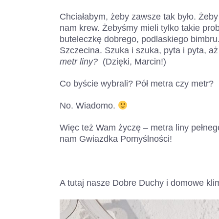
Chciałabym, żeby zawsze tak było. Żeby 
nam krew. Żebyśmy mieli tylko takie pro
buteleczkę dobrego, podlaskiego bimbru
Szczecina. Szuka i szuka, pyta i pyta, aż 
metr liny?
(Dzięki, Marcin!)
Co byście wybrali? Pół metra czy metr?
No. Wiadomo.
Więc też Wam życzę – metra liny pełneg
nam Gwiazdka Pomyślności!
A tutaj nasze Dobre Duchy i domowe kl