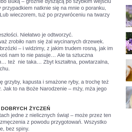
Albo Buką – groźnie dyszącą po szybkim wejściu
y przypadkiem natknie się na mnie o poranku,
Lub wieczorem, tuż po przywróceniu na twarzy
eszłości. Niełatwo je odtworzyć.
waż zrobiło nam się żal wycinanych drzewek.
 brzózki – i widzimy, z jakim trudem rosną, jak im
akoś nam to nie pasuje… Ale ta sztuczna
h… też nie taka… Zbyt kształtna, powtarzalna,
chu.
ę grzyby, kapusta i smażone ryby, a trochę też
. Jak to na Boże Narodzenie – mży, mża jego
 DOBRYCH ŻYCZEŃ
tach jedne z nielicznych świąt – może przez ten
m zmęczenia z powodu przygotowań. Wszystko
e, bez spiny.