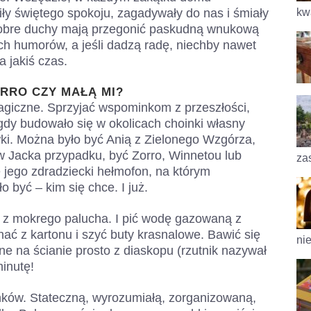
kwa
ły świętego spokoju, zagadywały do nas i śmiały
 Dobre duchy mają przegonić paskudną wnukową
ch humorów, a jeśli dadzą radę, niechby nawet
 jakiś czas.
ORRO CZY MAŁĄ MI?
magiczne. Sprzyjać wspominkom z przeszłości,
 gdy budowało się w okolicach choinki własny
wki. Można było być Anią z Zielonego Wzgórza,
 w Jacka przypadku, być Zorro, Winnetou lub
za
 jego zdradziecki hełmofon, na którym
 być – kim się chce. I już.
o z mokrego palucha. I pić wodę gazowaną z
nać z kartonu i szyć buty krasnalowe. Bawić się
nie
ane na ścianie prosto z diaskopu (rzutnik nazywał
minutę!
ów. Stateczną, wyrozumiałą, zorganizowaną,