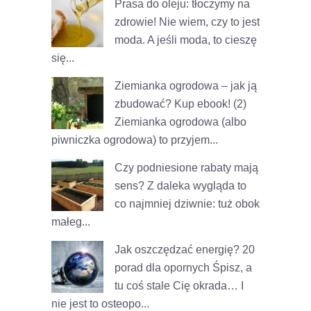
Prasa do oleju: tłoczymy na
zdrowie!
Nie wiem, czy to jest
moda. A jeśli moda, to cieszę
się...
Ziemianka ogrodowa – jak ją
zbudować? Kup ebook! (2)
Ziemianka ogrodowa (albo
piwniczka ogrodowa) to przyjem...
Czy podniesione rabaty mają
sens?
Z daleka wygląda to
co najmniej dziwnie: tuż obok
małeg...
Jak oszczędzać energię? 20
porad dla opornych
Śpisz, a
tu coś stale Cię okrada… I
nie jest to osteopo...