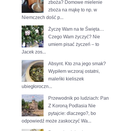
zboża?
Domowe mielenie
zboża na mąkę to np. w
Niemczech dość p...
Życzę Wam na te Święta…
Czego Wam życzyć? Nie
umiem pisać życzeń – to
Jacek zos...
Absynt. Kto zna jego smak?
Wypiłem wczoraj ostatni,
maleńki kieliszek
ubiegłoroczn...
Przewodnik po ludziach: Pan
Z Koroną Podlasia
Nie
pytajcie: dlaczego?, bo
odpowiedź może zaskoczyć Wa...