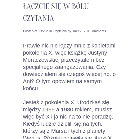
ŁĄCZCIE SIĘ W BÓLU
CZYTANIA
Posted at 13:28h
in
Czytelnia
by
Jacek
0 Comments
Prawie nic nie łączy mnie z kobietami
pokolenia X, więc książkę Justyny
Moraczewskiej przeczytałem bez
specjalnego zaangażowania. Czy
dowiedziałem się czegoś więcej np. o
Ani? O tym opowiem na samym
końcu…
Jesteś z pokolenia X. Urodziłaś się
między 1965 a 1980 rokiem, musisz
więc być X i ja nic na to nie poradzę.
Kiedyś ludzie dzielili się na tych,
którzy są z Marsa i tych z planety
Wenus. Później pojawiły się literki X,