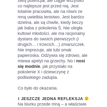
swój potencjał, ale ciągle wszystko
co najlepsze jest przed nią. Jest
totalnie pracowita, ale na równi ze
mną uwielbia lenistwo. Jest bardzo
dzielna, ale są chwile, kiedy beczy
jak baba z pokolenia Ś. Nie uległa
kultowi młodości, ale ma racjonalny
dystans do swoich pierwszych (i
drugich… i trzecich…) zmarszczek.
Nie imprezuje, ale lubi smak
papieroska. Odżywia się zdrowo, ale
miewa apetyt na grzechy. No i
nosi
się modnie
, jak przystało na
pokolenie X i dziewczynę z
podlaskiego zadupia.
Co było do okazania.
I JESZCZE JEDNA REFLEKSJA
Na biurku przede mną – a właściwie