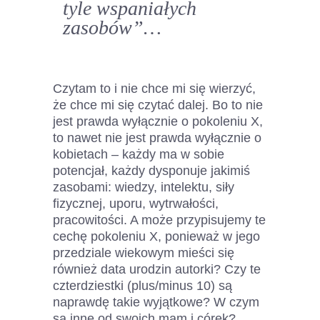
tyle wspaniałych
zasobów”…
Czytam to i nie chce mi się wierzyć,
że chce mi się czytać dalej. Bo to nie
jest prawda wyłącznie o pokoleniu X,
to nawet nie jest prawda wyłącznie o
kobietach – każdy ma w sobie
potencjał, każdy dysponuje jakimiś
zasobami: wiedzy, intelektu, siły
fizycznej, uporu, wytrwałości,
pracowitości. A może przypisujemy te
cechę pokoleniu X, ponieważ w jego
przedziale wiekowym mieści się
również data urodzin autorki? Czy te
czterdziestki (plus/minus 10) są
naprawdę takie wyjątkowe? W czym
są inne od swoich mam i córek?