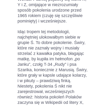
Y i Z, omijające w niezrozumiały
sposób pokolenia urodzone przed
1965 rokiem (czuję się szczęśliwie
pominięty) i wcześniejsze.
Idąc tropem tej metodologii,
najchętniej ulokowałbym siebie w
grupie Ś. To dobre pokolenie. Świry,
które nie zaznały wojny i musiały
strzelać z kawałka patyka, błagając
matkę, by kupiła im hełmofon „po
Janku”, czołg T-34 „Rudy” i psa
Szarika, koniecznie z Marusią. Świry,
które grały w kapsle udające kolarzy,
i w pikuty – prawdziwą finką.
Niestety, pokolenia Ś nikt nie
zarejestrował, wcześniejszych
również: historia pokoleń Polaków
zaczyna się w Wikipedii od litery X,