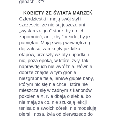
genach „X”?
KOBIETY ZE ŚWIATA MARZEŃ
Czterdziestki+ mają swój styl i
szczęście, że nie są jeszcze ani
„wystarczająco” stare, by o nich
zapomnieć, ani „zbyt” młode, by je
pamiętać. Mają swoją wewnętrzną
dojrzałość, zamknęły już kilka
etapów, przeszły wzloty i upadki, i…
nic, poza epoką, w której żyły, tak
naprawdę ich nie wyróżnia. Równie
dobrze znajdę w tym gronie
niezgrabne fleje, leniwe głupie baby,
którym nic się nie chce i które nie
mieszczą się w żadnym z kanonów
pokolenia X. Nie dbają o siebie, bo
nie mają za co, nie szukają lekcji
tenisa dla swoich córek, nie modelują
piersi i nosa, żyją od pierwszego do