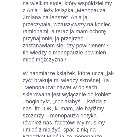
na wielkim stole, który współdzielimy
z Anią – leży książka „Menopauza.
Zmiana na lepsze”. Ania ją
przeczytała, wzruszywszy na koniec
ramionami, a teraz ja mam ochotę
przynajmniej ją przejrzeć. I
zastanawiam się: czy powinienem?
Ile wiedzy o menopauzie powinien
mieć mężczyzna?
W nadmiarze książek, które uczą „jak
żyć” brakuje mi wiedzy skrośnej. Ta
„Menopauza” nawet w opisach
skierowana jest wyłącznie do kobiet:
„mogłabyś”, „chciałabyś”, „każda z
nas” itd. OK, kumam, ale bądźmy
szczerzy – menopauza dotyka
również nas, facetów! My musimy
umieć z nią żyć, spać z nią na
łyżeczkę! Mieć ją, tę menopauzę,