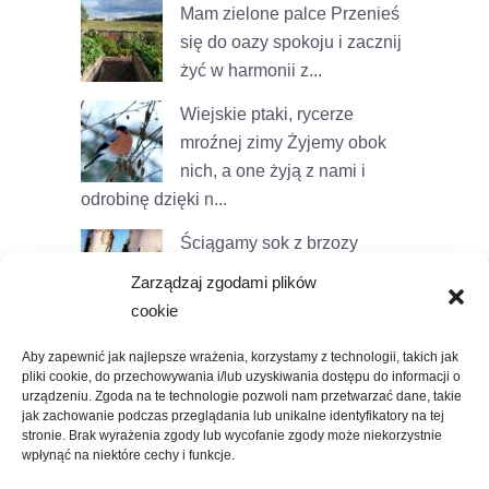
Mam zielone palce
Przenieś
się do oazy spokoju i zacznij
żyć w harmonii z...
Wiejskie ptaki, rycerze
mroźnej zimy
Żyjemy obok
nich, a one żyją z nami i
odrobinę dzięki n...
Ściągamy sok z brzozy
Wokół nas jest kilka
Zarządzaj zgodami plików
brzozowych zagajników, na
cookie
naszej d...
Aby zapewnić jak najlepsze wrażenia, korzystamy z technologii, takich jak
pliki cookie, do przechowywania i/lub uzyskiwania dostępu do informacji o
urządzeniu. Zgoda na te technologie pozwoli nam przetwarzać dane, takie
jak zachowanie podczas przeglądania lub unikalne identyfikatory na tej
stronie. Brak wyrażenia zgody lub wycofanie zgody może niekorzystnie
wpłynąć na niektóre cechy i funkcje.