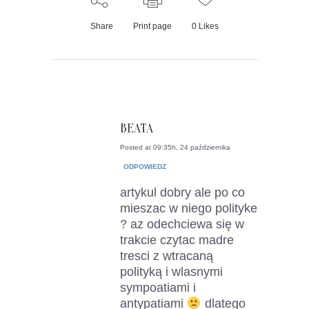
Share
Print page
0
Likes
BEATA
Posted at 09:35h, 24 października
ODPOWIEDZ
artykul dobry ale po co
mieszac w niego polityke
? az odechciewa się w
trakcie czytac madre
tresci z wtracaną
polityką i wlasnymi
sympoatiami i
antypatiami
dlatego