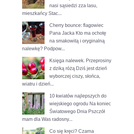
nasi sąsiedzi zza lasu,
mieszkańcy Stac...
Cherry bounce: flagowiec
Pana Jacka
Kto ma ochotę
na smakowitą i oryginalną
nalewkę? Podpow...
Księga nalewek. Przeprosiny
z dziką różą
Dziś jest dzień
wyborczej ciszy, słońca,
wiatru i dzień...
10 kwiatów najlepszych do
wiejskiego ogrodu
Na koniec
Światowego Dnia Pszczół
mam dla Was radosny...
Co się kręci? Czarna