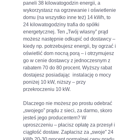
paneli 38 kilowatogodzin energii, a
wykorzystasz na ogrzewanie i oświetlenie
domu (na wszystko inne też) 14 kWh, to
24 kilowatogodziny trafia do spółki
energetycznej. Ten „Twój własny” prąd
możesz następnie odkupić od dostawcy –
kiedy np. potrzebujesz energii, by ogrzać i
oświetlić dom nocną porą – i otrzymujesz
go w cenie dostawcy z jednoczesnym z
rabatem 70 do 80 procent. Wyższy rabat
dostajesz posiadając instalację o mocy
poniżej 10 kW, niższy – przy
przekroczeniu 10 kW.
Dlaczego nie możesz po prostu odebrać
„swojego” prądu z sieci, za darmo, skoro
jesteś jego producentem? W
uproszczeniu – płacisz opłatę za przesył i
ciągłość dostaw. Zapłacisz za „swoje” 24
kWh 20-30 procent normalnej ceny prądu,