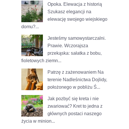
Opoka. Elewacja z historią
Szukasz elegancji na
elewację swojego wiejskiego
domu?...
Jesteśmy samowystarczalni.
Prawie.
Wczorajsza
przekąska: sałatka z bobu,
fioletowych ziemn...
Patrzę z zażenowaniem
Na
terenie Nadleśnictwa Dojlidy,
położonego w pobliżu Ś...
Jak pozbyć się kreta i nie
zwariować?
Kret to jedna z
głównych postaci naszego
życia w minion...