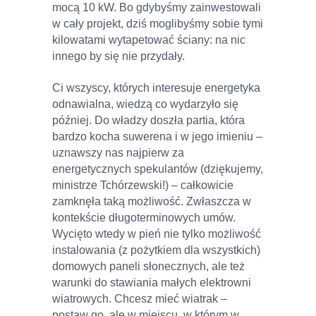
mocą 10 kW. Bo gdybyśmy zainwestowali
w cały projekt, dziś moglibyśmy sobie tymi
kilowatami wytapetować ściany: na nic
innego by się nie przydały.
Ci wszyscy, których interesuje energetyka
odnawialna, wiedzą co wydarzyło się
później. Do władzy doszła partia, która
bardzo kocha suwerena i w jego imieniu –
uznawszy nas najpierw za
energetycznych spekulantów (dziękujemy,
ministrze Tchórzewski!) – całkowicie
zamknęła taką możliwość. Zwłaszcza w
kontekście długoterminowych umów.
Wycięto wtedy w pień nie tylko możliwość
instalowania (z pożytkiem dla wszystkich)
domowych paneli słonecznych, ale też
warunki do stawiania małych elektrowni
wiatrowych. Chcesz mieć wiatrak –
postaw go, ale w miejscu, w którym w