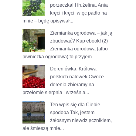
porzeczka! I frużelina.
Ania
kręci i kręci, więc padło na
mnie – będę opisywał...
Ziemianka ogrodowa – jak ją
zbudować? Kup ebook! (2)
Ziemianka ogrodowa (albo
piwniczka ogrodowa) to przyjem...
Dereniówka. Królowa
polskich nalewek
Owoce
derenia zbieramy na
przełomie sierpnia i września...
Ten wpis się dla Ciebie
spodoba
Tak, jestem
żałosnym niewdzięcznikiem,
ale śmieszą mnie...