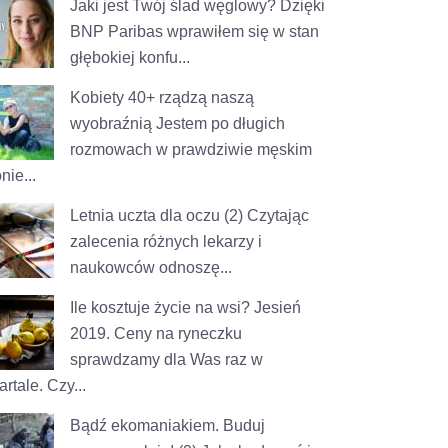
Jaki jest Twój ślad węglowy?
Dzięki
BNP Paribas wprawiłem się w stan
głębokiej konfu...
Kobiety 40+ rządzą naszą
wyobraźnią
Jestem po długich
rozmowach w prawdziwie męskim
nie...
Letnia uczta dla oczu (2)
Czytając
zalecenia różnych lekarzy i
naukowców odnoszę...
Ile kosztuje życie na wsi? Jesień
2019.
Ceny na ryneczku
sprawdzamy dla Was raz w
rtale. Czy...
Bądź ekomaniakiem. Buduj