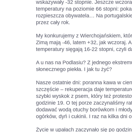
wskazywały -32 stopnie. Jeszcze wczoraj
temperatury na poziomie 66 stopni: poka
rozpieszcza obywatela… Na portugalskiej
przez cały rok.
My konkurujemy z Wierchojańskiem, któ
Zimą mają -46, latem +32, jak wczoraj. Al
temperatury sięgają 16-22 stopni, czyli da
A u nas na Podlasiu? Z jednego ekstrem
słonecznego piekła. I jak tu żyć?
Nasze ostatnie dni: poranna kawa w cien
szczęście – rekuperacja daje temperatur
szybki wyskok z psem, który też protest
godzinie 19. O tej porze zaczynaliśmy ra
dodawać wodą otuchy borówkom i młodym
ogórków, dyń i cukinii. I raz na kilka dni 
Życie w upałach zaczynało się po godzin