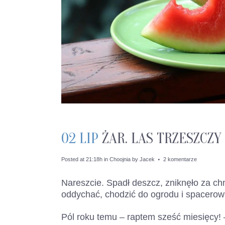
02 LIP
ŻAR. LAS TRZESZCZY
Posted at 21:18h
in
Choojnia
by
Jacek
2 komentarze
Nareszcie. Spadł deszcz, zniknęło za chm
oddychać, chodzić do ogrodu i spacero
Pól roku temu – raptem sześć miesięcy! 