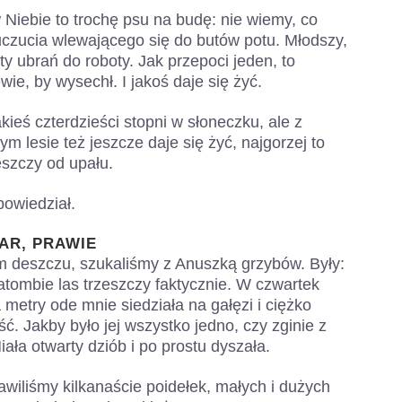
Niebie to trochę psu na budę: nie wiemy, co
uczucia wlewającego się do butów potu. Młodszy,
 ubrań do roboty. Jak przepoci jeden, to
ie, by wysechł. I jakoś daje się żyć.
kieś czterdzieści stopni w słoneczku, ale z
m lesie też jeszcze daje się żyć, najgorzej to
eszczy od upału.
powiedział.
AR, PRAWIE
 deszczu, szukaliśmy z Anuszką grzybów. Były:
katombie las trzeszczy faktycznie. W czwartek
metry ode mnie siedziała na gałęzi i ciężko
ć. Jakby było jej wszystko jedno, czy zginie z
ała otwarty dziób i po prostu dyszała.
wiliśmy kilkanaście poidełek, małych i dużych