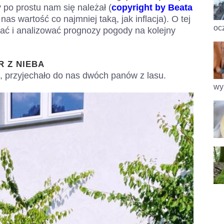
y po prostu nam się należał (
copyright by Beata
nas wartość co najmniej taką, jak inflacja). O tej
oc
ć i analizować prognozy pogody na kolejny
R Z NIEBA
 przyjechało do nas dwóch panów z lasu.
wy