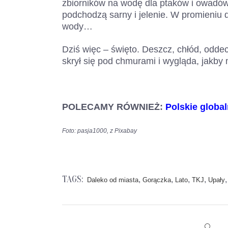
zbiorników na wodę dla ptaków i owadów
podchodzą sarny i jelenie. W promieniu 
wody…
Dziś więc – święto. Deszcz, chłód, oddec
skrył się pod chmurami i wygląda, jakby m
POLECAMY RÓWNIEŻ:
Polskie global
Foto: pasja1000, z Pixabay
TAGS:
,
,
,
,
Daleko od miasta
Gorączka
Lato
TKJ
Upały