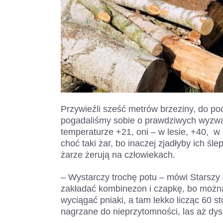
Przywieźli sześć metrów brzeziny, do po
pogadaliśmy sobie o prawdziwych wyzwa
temperaturze +21, oni – w lesie, +40, w
choć taki żar, bo inaczej zjadłyby ich śl
żarze żerują na człowiekach.
– Wystarczy trochę potu – mówi Starszy – 
zakładać kombinezon i czapkę, bo możn
wyciągać pniaki, a tam lekko licząc 60 s
nagrzane do nieprzytomności, las aż dys