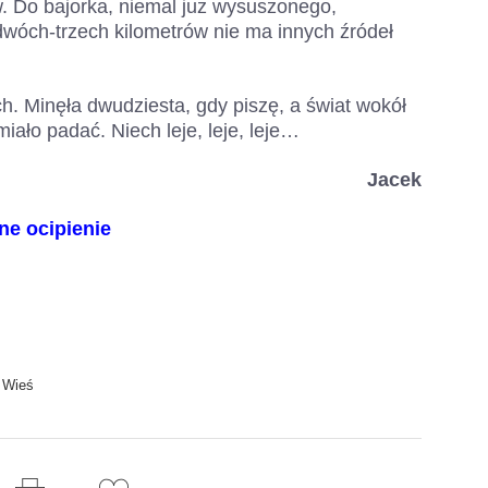
. Do bajorka, niemal już wysuszonego,
dwóch-trzech kilometrów nie ma innych źródeł
h. Minęła dwudziesta, gdy piszę, a świat wokół
iało padać. Niech leje, leje, leje…
Jacek
ne ocipienie
,
Wieś