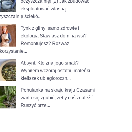
oczyszczalnię! (2)
Jak zbudować i
eksploatować własną
zyszczalnię ściekó...
Tynk z gliny: samo zdrowie i
ekologia
Stawiasz dom na wsi?
Remontujesz? Rozważ
korzystanie...
Absynt. Kto zna jego smak?
Wypiłem wczoraj ostatni, maleńki
kieliszek ubiegłoroczn...
Pohulanka na skraju kraju
Czasami
warto się zgubić, żeby coś znaleźć.
Ruszyć prze...