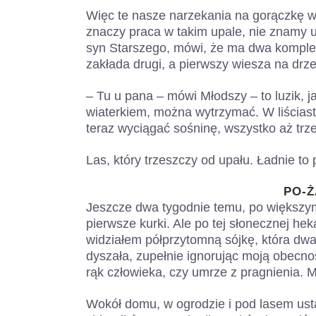
Więc te nasze narzekania na gorączkę w 
znaczy praca w takim upale, nie znamy 
syn Starszego, mówi, że ma dwa komplety
zakłada drugi, a pierwszy wiesza na drzew
– Tu u pana – mówi Młodszy – to luzik, ja
wiaterkiem, można wytrzymać. W liściasty
teraz wyciągać sośninę, wszystko aż trz
Las, który trzeszczy od upału. Ładnie to 
PO-Ż
Jeszcze dwa tygodnie temu, po większym
pierwsze kurki. Ale po tej słonecznej he
widziałem półprzytomną sójkę, która dwa 
dyszała, zupełnie ignorując moją obecnoś
rąk człowieka, czy umrze z pragnienia. Mi
Wokół domu, w ogrodzie i pod lasem usta