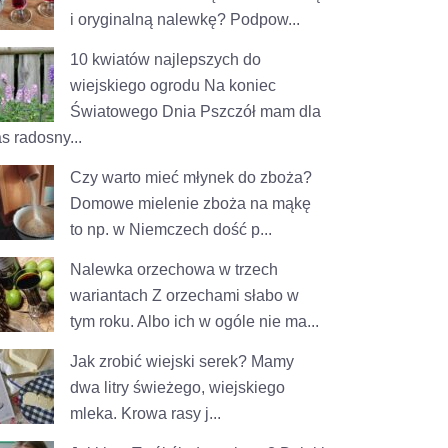
i oryginalną nalewkę? Podpow...
10 kwiatów najlepszych do
wiejskiego ogrodu
Na koniec
Światowego Dnia Pszczół mam dla
s radosny...
Czy warto mieć młynek do zboża?
Domowe mielenie zboża na mąkę
to np. w Niemczech dość p...
Nalewka orzechowa w trzech
wariantach
Z orzechami słabo w
tym roku. Albo ich w ogóle nie ma...
Jak zrobić wiejski serek?
Mamy
dwa litry świeżego, wiejskiego
mleka. Krowa rasy j...