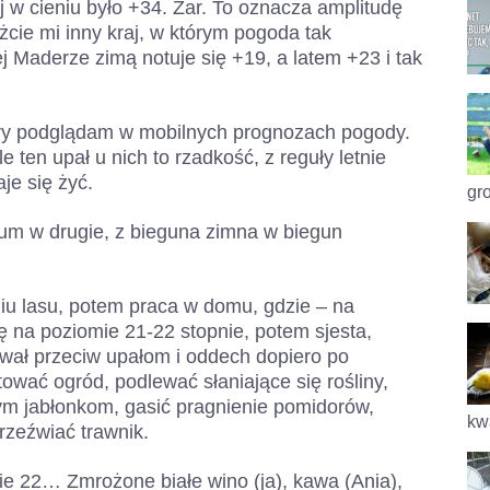
 w cieniu było +34. Żar. To oznacza amplitudę
żcie mi inny kraj, w którym pogoda tak
 Maderze zimą notuje się +19, a latem +23 i tak
ry podglądam w mobilnych prognozach pogody.
e ten upał u nich to rzadkość, z reguły letnie
je się żyć.
gro
um w drugie, z bieguna zimna w biegun
iu lasu, potem praca w domu, gdzie – na
ę na poziomie 21-22 stopnie, potem sjesta,
ował przeciw upałom i oddech dopiero po
tować ogród, podlewać słaniające się rośliny,
 jabłonkom, gasić pragnienie pomidorów,
kwa
orzeźwiać trawnik.
ie 22… Zmrożone białe wino (ja), kawa (Ania),