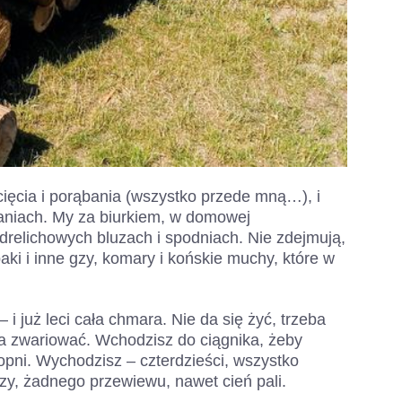
cięcia i porąbania (wszystko przede mną…), i
niach. My za biurkiem, w domowej
 drelichowych bluzach i spodniach. Nie zdejmują,
epaki i inne gzy, komary i końskie muchy, które w
i już leci cała chmara. Nie da się żyć, trzeba
a zwariować. Wchodzisz do ciągnika, żeby
topni. Wychodzisz – czterdzieści, wszystko
zy, żadnego przewiewu, nawet cień pali.