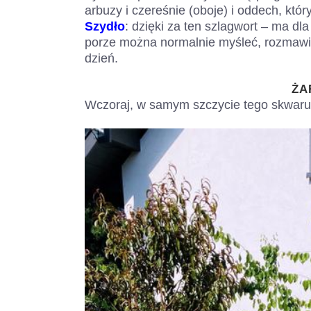
arbuzy i czereśnie (oboje) i oddech, któr
Szydło
: dzięki za ten szlagwort – ma dla 
porze można normalnie myśleć, rozmawia
dzień.
ŻA
Wczoraj, w samym szczycie tego skwaru,